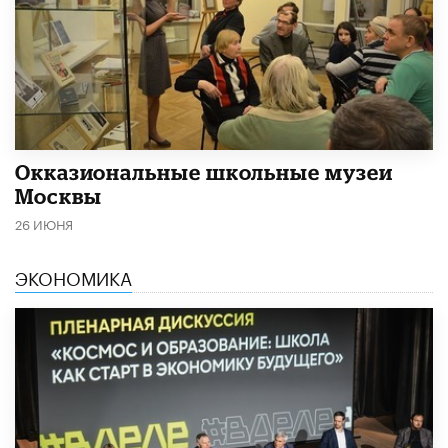
​Окказиональные школьные музеи
Москвы
26 ИЮНЯ
ЭКОНОМИКА