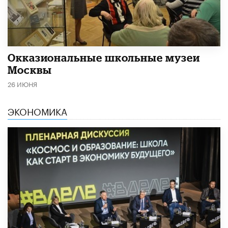
​Окказиональные школьные музеи
Москвы
26 ИЮНЯ
ЭКОНОМИКА