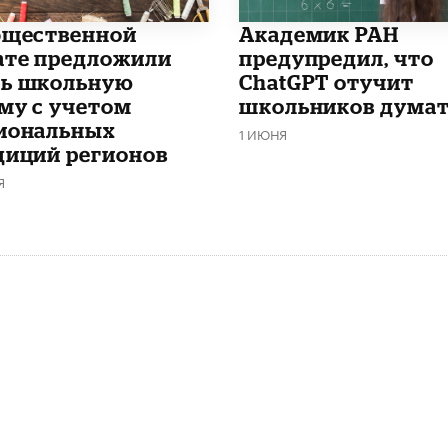
бщественной
Академик РАН
ате предложили
предупредил, что
ь школьную
ChatGPT отучит
му с учетом
школьников дума
иональных
1 ИЮНЯ
диций регионов
Я