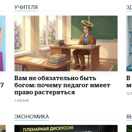
УЧИТЕЛЯ
З
​Вам не обязательно быть
В
27
богом: почему педагог имеет
м
право растеряться
12
1 ИЮНЯ
ЭКОНОМИКА
В