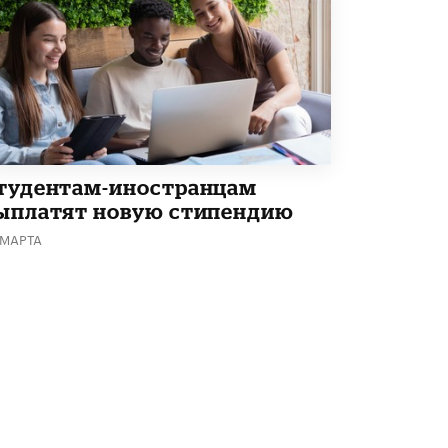
Академик РАН предупредил, что
ChatGPT отучит школьников думать
1 ИЮНЯ /
ШКОЛЬНИКИ
тудентам-иностранцам
ыплатят новую стипендию
 МАРТА