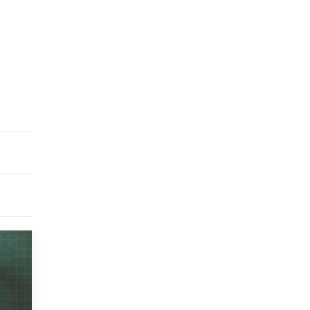
исторические объекты
11 ИЮНЯ /
ГОРОДСКОЕ ОБРАЗОВАНИЕ
​Почти 50 новых объектов образования
открыли в этом учебном году в Москве
10 ИЮНЯ /
ГОРОДСКОЕ ОБРАЗОВАНИЕ
Госдума приняла закон о детских SIM-
картах
10 ИЮНЯ /
ДЕТИ
Глава СПЧ предложил вернуть в школы
устные переходные экзамены
9 ИЮНЯ /
КАЧЕСТВО ОБРАЗОВАНИЯ
​Объединяя дошкольный мир
8 ИЮНЯ /
АНОНС
«Сколково» и ГК «Просвещение»
анонсировали запуск акселератора
технологических решений для всех
уровней образования
8 ИЮНЯ /
ЧТО ПРОИСХОДИТ?