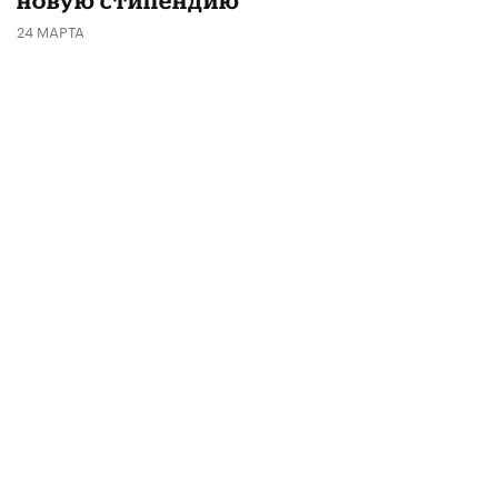
новую стипендию
24 МАРТА
Рассылка от «Вестей
образования»
Мы отправляем подборку лучших и
актуальных материалов
два раза в неделю:
во вторник и пятницу
ПОДПИСАТЬСЯ