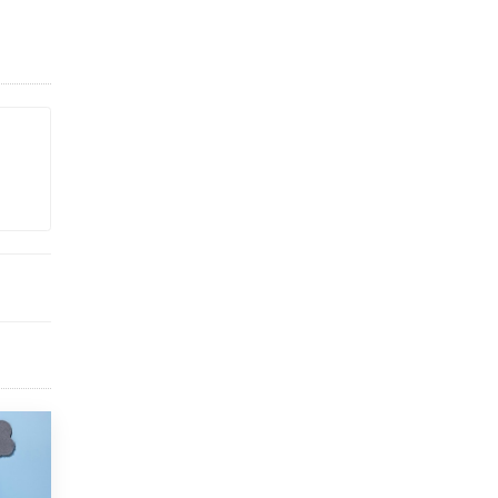
Академик РАН предупредил, что
ChatGPT отучит школьников думать
1 ИЮНЯ /
ШКОЛЬНИКИ