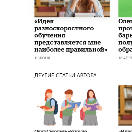
«Идея
Оле
разноскоростного
про
обучения
бар
представляется мне
пол
наиболее правильной»
обр
11 ИЮНЯ
13 АПР
ДРУГИЕ СТАТЬИ АВТОРА
​Олег Смолин: «Ещё не
«Иде