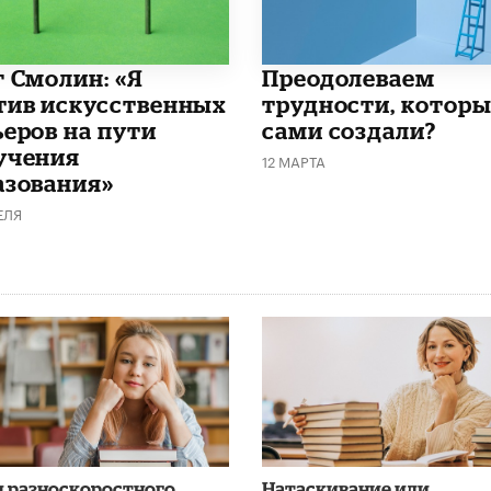
г Смолин: «Я
Преодолеваем
тив искусственных
трудности, котор
ьеров на пути
сами создали?
учения
12 МАРТА
азования»
ЕЛЯ
я разноскоростного
​Натаскивание или