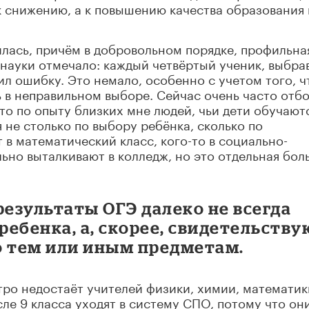
 к снижению, а к повышению качества образования 
илась, причём в добровольном порядке, профильна
 науки отмечало: каждый четвёртый ученик, выбр
ил ошибку. Это немало, особенно с учетом того, ч
ь в неправильном выборе. Сейчас очень часто отбо
то по опыту близких мне людей, чьи дети обучаютс
 не столько по выбору ребёнка, сколько по
 в математический класс, кого-то в социально-
льно выталкивают в колледж, но это отдельная бол
результаты ОГЭ далеко не всегда
ебенка, а, скорее, свидетельству
о тем или иным предметам.
тро недостаёт учителей физики, химии, математик
ле 9 класса уходят в систему СПО, потому что он