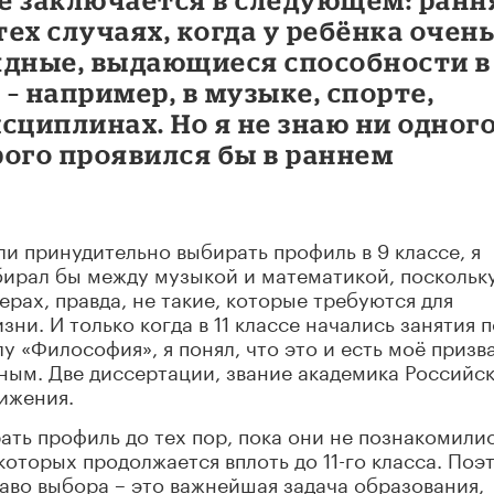
ех случаях, когда у ребёнка очен
ядные, выдающиеся способности в
– например, в музыке, спорте,
сциплинах. Но я не знаю ни одног
рого проявился бы в раннем
ли принудительно выбирать профиль в 9 классе, я
ирал бы между музыкой и математикой, поскольк
ерах, правда, не такие, которые требуются для
ни. И только когда в 11 классе начались занятия п
 «Философия», я понял, что это и есть моё призв
шным. Две диссертации, звание академика Российс
ижения.
ать профиль до тех пор, пока они не познакомили
которых продолжается вплоть до 11-го класса. Поэ
раво выбора – это важнейшая задача образования,