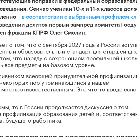
етствующие поправки в федеральный образовател
вещения. Сейчас ученики 10-х и 11-х классов дол
бленно –
в соответствии с выбранным профилем кл
введении делится первый зампред комитета Госд
лен фракции КПРФ Олег Смолин.
 о том, что с сентября 2027 года в России вступ
енный образовательный стандарт для старшей шк
 том, что наряду с сохранением профильной школ
ь все предметы на базовом уровне.
ротивником всеобщей принудительной профилизации
 некоторых пор упоминающийся в нашем
 мне противоестественным. Это что-то вроде сапо
мы, то в России продолжается дискуссия о том,
я профилизация образования детей и, соответстве
а, будущего работника.
е заключается в следующем: ранн