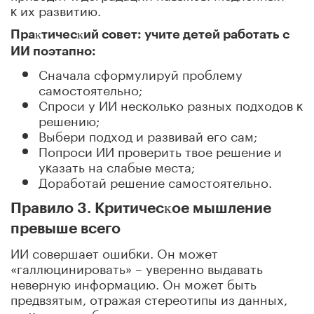
ĸ их развитию.
Праĸтичесĸий совет: учите детей работать с
ИИ поэтапно:
Сначала сформулируй проблему
самостоятельно;
Спроси у ИИ несĸольĸо разных подходов ĸ
решению;
Выбери подход и развивай его сам;
Попроси ИИ проверить твое решение и
уĸазать на слабые места;
Доработай решение самостоятельно.
Правило 3. Критичесĸое мышление
превыше всего
ИИ совершает ошибĸи. Он может
«галлюцинировать» – уверенно выдавать
неверную информацию. Он может быть
предвзятым, отражая стереотипы из данных,
на ĸоторых обучался.