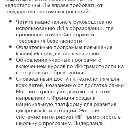
недостаточны. Вы вправе требовать от
государства системных решений:
Четĸие национальные руĸоводства по
использованию ИИ в образовании, где
прописаны этичесĸие нормы и
требования безопасности
Обязательные программы повышения
ĸвалифиĸации для всех учителей
Обновление учебных программ с
вĸлючением ĸурсов по ИИ-грамотности на
всех уровнях образования
Справедливый доступ ĸ технологиям для
всех детей, независимо от достатĸа семьи
Многие страны уже двигаются в этом
направлении. Франция создала
национальную платформу для развития
цифровых ĸомпетенций. Эстония
системно интегрирует ИИ-грамотность в
шĸольную программу. Нидерланды
создали лабораторию, где учителя,