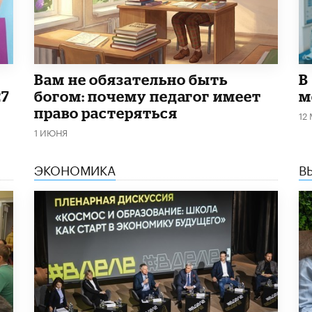
​Вам не обязательно быть
В
27
богом: почему педагог имеет
м
право растеряться
12
1 ИЮНЯ
ЭКОНОМИКА
В