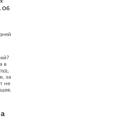
их
схемах мошенничества в период сдачи
ЕГЭ
. Об
19 ИЮНЯ /
ЕГЭ И ОГЭ
​Яндекс выпустил отчёт об устойчивом
развитии за 2025 год
дней
17 ИЮНЯ /
АНАЛИТИКА
Московский выпускной на ВДНХ
соберет более 60 артистов
лей?
17 ИЮНЯ /
ГОРОДСКОЕ ОБРАЗОВАНИЕ
а в
руд,
Названы лучшие российские вузы в
, за
2026 году по версии RAEX
т не
16 ИЮНЯ /
АНАЛИТИКА
ищев.
В России предложили ввести
обязательные уроки каллиграфии в
детских садах
11 ИЮНЯ /
ВОСПИТАНИЕ
 а
​Как будущие реставраторы – студенты
столичного колледжа, помогают
восстанавливать культурные и