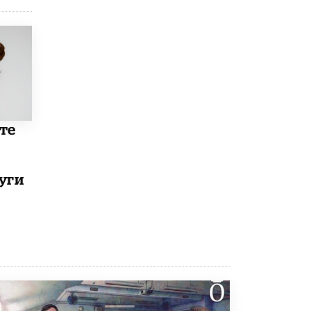
Рособрнадзор ответил на жалобы
школьников на ошибки в ЕГЭ по
русскому
8 ИЮНЯ /
ЕГЭ И ОГЭ
Школа «СКОЛКА» и Госкорпорация
«Росатом» подписали соглашение о
сотрудничестве
8 ИЮНЯ /
ОБРАЗОВАТЕЛЬНАЯ ПОЛИТИКА
те
Депутаты призвали не отклонять
дипломы только из-за не пройденного
антиплагиата
уги
5 ИЮНЯ /
ЧТО ПРОИСХОДИТ?
Минпросвещения просят добавить в
школьные учебники примеры женщин-
инженеров
5 ИЮНЯ /
УЧЕБНИКИ
Уличенный в списывании школьник
вернул себе призовое место на
олимпиаде через суд