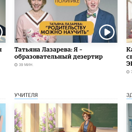
ы
Татьяна Лазарева: Я –
​
образовательный дезертир
с
Э
39 МИН.
УЧИТЕЛЯ
З