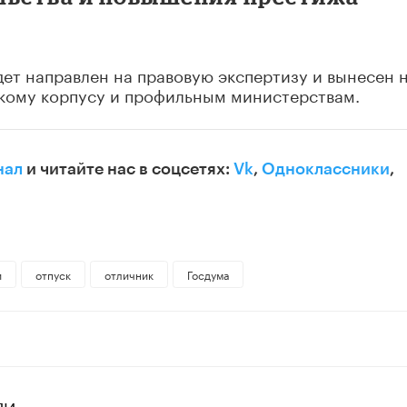
ет направлен на правовую экспертизу и вынесен 
скому корпусу и профильным министерствам.
нал
и читайте нас в соцсетях:
Vk
,
Одноклассники
,
и
отпуск
отличник
Госдума
ЛИ»