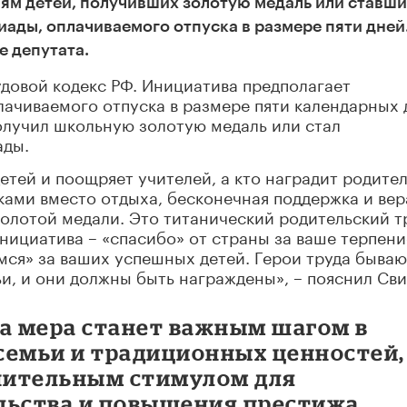
лям детей, получивших золотую медаль или ставш
ады, оплачиваемого отпуска в размере пяти дней
е депутата.
удовой кодекс РФ. Инициатива предполагает
ачиваемого отпуска в размере пяти календарных 
олучил школьную золотую медаль или стал
ады.
етей и поощряет учителей, а кто наградит родите
ками вместо отдыха, бесконечная поддержка и вер
золотой медали. Это титанический родительский т
нициатива – «спасибо» от страны за ваше терпение
мся» за ваших успешных детей. Герои труда бываю
ьи, и они должны быть награждены», – пояснил Св
та мера станет важным шагом в
семьи и традиционных ценностей,
нительным стимулом для
льства и повышения престижа