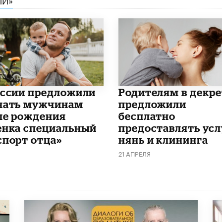
оссии предложили
Родителям в декре
чать мужчинам
предложили
ле рождения
бесплатно
енка специальный
предоставлять усл
спорт отца»
нянь и клининга
21 АПРЕЛЯ