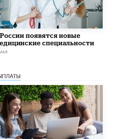
Академик РАН предупредил, что
ChatGPT отучит школьников думать
1 ИЮНЯ /
ШКОЛЬНИКИ
 России появятся новые
едицинские специальности
 МАЯ
ЫПЛАТЫ