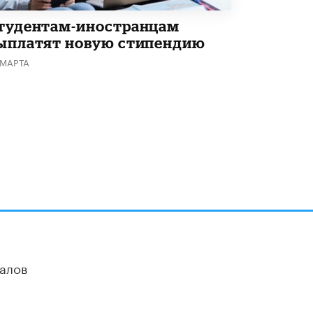
тудентам-иностранцам
ыплатят новую стипендию
 МАРТА
алов