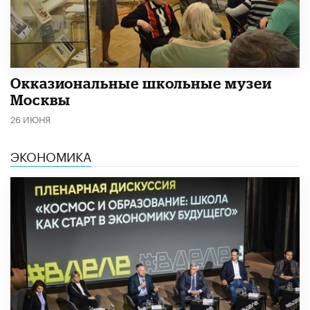
​Окказиональные школьные музеи
Москвы
26 ИЮНЯ
ЭКОНОМИКА