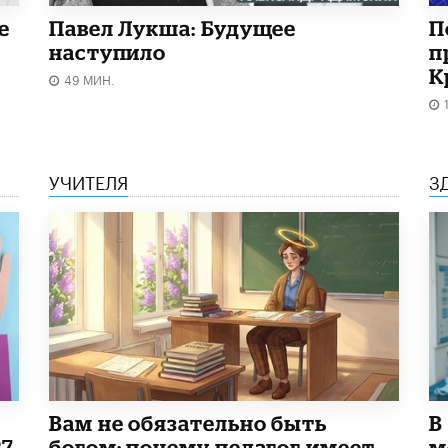
е
Павел Лукша: Будущее
П
наступило
п
К
49 МИН.
УЧИТЕЛЯ
З
​Вам не обязательно быть
В
27
богом: почему педагог имеет
м