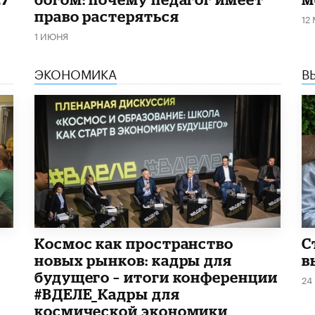
право растеряться
12
1 ИЮНЯ
ЭКОНОМИКА
В
Космос как пространство
С
новых рынков: кадры для
в
будущего – итоги конференции
24
#ВДЕЛЕ_Кадры для
космической экономики