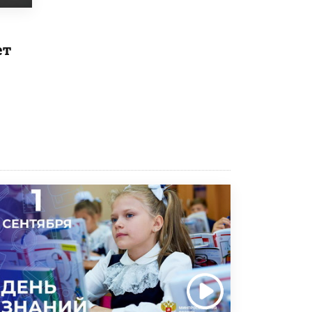
Рособрнадзор ответил на жалобы
школьников на ошибки в ЕГЭ по
русскому
ет
8 ИЮНЯ /
ЕГЭ И ОГЭ
Школа «СКОЛКА» и Госкорпорация
«Росатом» подписали соглашение о
сотрудничестве
8 ИЮНЯ /
ОБРАЗОВАТЕЛЬНАЯ ПОЛИТИКА
Депутаты призвали не отклонять
дипломы только из-за не пройденного
антиплагиата
5 ИЮНЯ /
ЧТО ПРОИСХОДИТ?
Минпросвещения просят добавить в
школьные учебники примеры женщин-
инженеров
5 ИЮНЯ /
УЧЕБНИКИ
Уличенный в списывании школьник
вернул себе призовое место на
олимпиаде через суд