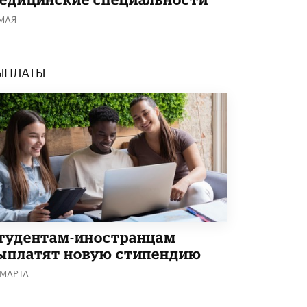
Академик РАН предупредил, что
 МАЯ
ChatGPT отучит школьников думать
1 ИЮНЯ /
ШКОЛЬНИКИ
ЫПЛАТЫ
тудентам-иностранцам
ыплатят новую стипендию
 МАРТА