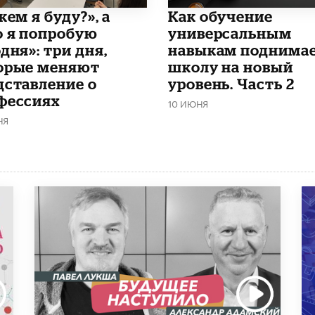
кем я буду?», а
​Как обучение
о я попробую
универсальным
дня»: три дня,
навыкам поднима
орые меняют
школу на новый
дставление о
уровень. Часть 2
фессиях
10 ИЮНЯ
НЯ