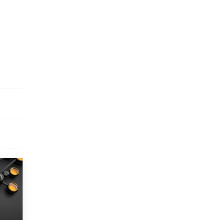
исторические объекты
11 ИЮНЯ /
ГОРОДСКОЕ ОБРАЗОВАНИЕ
​Почти 50 новых объектов образования
открыли в этом учебном году в Москве
10 ИЮНЯ /
ГОРОДСКОЕ ОБРАЗОВАНИЕ
Госдума приняла закон о детских SIM-
картах
10 ИЮНЯ /
ДЕТИ
Глава СПЧ предложил вернуть в школы
устные переходные экзамены
9 ИЮНЯ /
КАЧЕСТВО ОБРАЗОВАНИЯ
​Объединяя дошкольный мир
8 ИЮНЯ /
АНОНС
«Сколково» и ГК «Просвещение»
анонсировали запуск акселератора
технологических решений для всех
уровней образования
8 ИЮНЯ /
ЧТО ПРОИСХОДИТ?