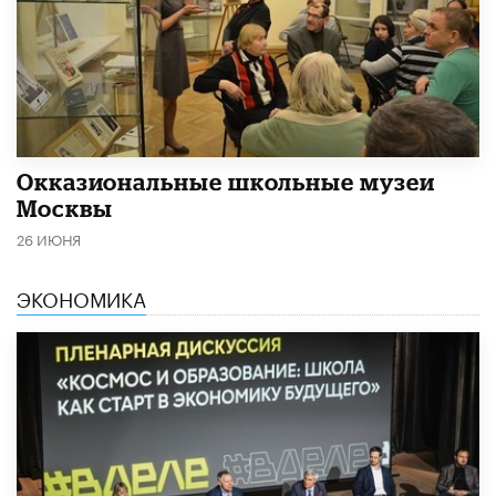
​Окказиональные школьные музеи
Москвы
26 ИЮНЯ
ЭКОНОМИКА