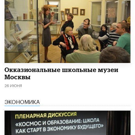
​Окказиональные школьные музеи
Москвы
26 ИЮНЯ
ЭКОНОМИКА