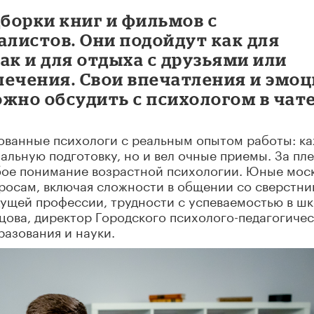
дборки книг и фильмов с
листов. Они подойдут как для
ак и для отдыха с друзьями или
лечения. Свои впечатления и эмо
жно обсудить с психологом в чате
ованные психологи с реальным опытом работы: к
альную подготовку, но и вел очные приемы. За пл
обое понимание возрастной психологии. Юные мос
росам, включая сложности в общении со сверстн
дущей профессии, трудности с успеваемостью в шк
ецова, директор Городского психолого-педагогиче
азования и науки.