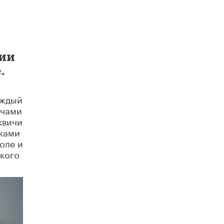
8 ИЮНЯ /
ЕГЭ И ОГЭ
Школа «СКОЛКА» и Госкорпорация
«Росатом» подписали соглашение о
сотрудничестве
8 ИЮНЯ /
ОБРАЗОВАТЕЛЬНАЯ ПОЛИТИКА
ции
.
Депутаты призвали не отклонять
дипломы только из-за не пройденного
антиплагиата
5 ИЮНЯ /
ЧТО ПРОИСХОДИТ?
аждый
ечами
Минпросвещения просят добавить в
квичи
школьные учебники примеры женщин-
иками
инженеров
оле и
5 ИЮНЯ /
УЧЕБНИКИ
ского
Уличенный в списывании школьник
вернул себе призовое место на
олимпиаде через суд
5 ИЮНЯ /
ЧТО ПРОИСХОДИТ?
«Евгений Онегин» станет обязательным
для повторения в 10–11-х классах