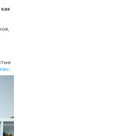
​Яндекс выпустил отчёт об устойчивом
развитии за 2025 год
 как
17 ИЮНЯ /
АНАЛИТИКА
ков,
Московский выпускной на ВДНХ
соберет более 60 артистов
17 ИЮНЯ /
ГОРОДСКОЕ ОБРАЗОВАНИЕ
Названы лучшие российские вузы в
2026 году по версии RAEX
стые
16 ИЮНЯ /
АНАЛИТИКА
квы
.
В России предложили ввести
обязательные уроки каллиграфии в
детских садах
11 ИЮНЯ /
ВОСПИТАНИЕ
​Как будущие реставраторы – студенты
столичного колледжа, помогают
восстанавливать культурные и
исторические объекты
11 ИЮНЯ /
ГОРОДСКОЕ ОБРАЗОВАНИЕ
​Почти 50 новых объектов образования