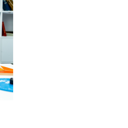
открыли в этом учебном году в Москве
10 ИЮНЯ /
ГОРОДСКОЕ ОБРАЗОВАНИЕ
Госдума приняла закон о детских SIM-
картах
10 ИЮНЯ /
ДЕТИ
Глава СПЧ предложил вернуть в школы
устные переходные экзамены
9 ИЮНЯ /
КАЧЕСТВО ОБРАЗОВАНИЯ
​Объединяя дошкольный мир
8 ИЮНЯ /
АНОНС
«Сколково» и ГК «Просвещение»
анонсировали запуск акселератора
технологических решений для всех
уровней образования
8 ИЮНЯ /
ЧТО ПРОИСХОДИТ?
Рособрнадзор ответил на жалобы
школьников на ошибки в ЕГЭ по
русскому