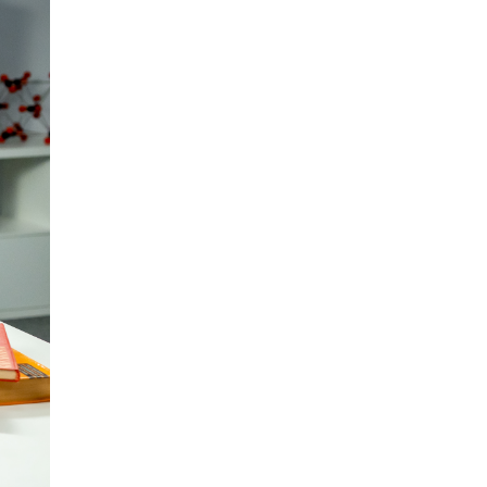
4 ИЮНЯ /
КАЧЕСТВО ОБРАЗОВАНИЯ
В Общественной палате предложили
шить школьную форму с учетом
национальных традиций регионов
4 ИЮНЯ /
ШКОЛЬНИКИ
В Госдуме предложили ввести онлайн-
формат для апелляций ЕГЭ
3 ИЮНЯ /
ЕГЭ И ОГЭ
​Яндекс выпустил бесплатный курс по
защите от ИИ-мошенничества
2 ИЮНЯ /
BIG DATA
В России начнут применять новые
подходы к разрешению конфликтов в
школах
2 ИЮНЯ /
ПОДРОСТКИ
Академик РАН предупредил, что
ChatGPT отучит школьников думать
1 ИЮНЯ /
ШКОЛЬНИКИ