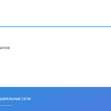
В Госдуме предложили запустить
программу «Выпускной кешбэк» для
тех, кто сдал ЕГЭ и ОГЭ
29 МАЯ /
ЕГЭ И ОГЭ
алов
ОЦИАЛЬНЫЕ СЕТИ
новные и дополнительные материалы в наших