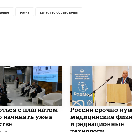
дение
наука
качество образования
роться с плагиатом
России срочно ну
о начинать уже в
медицинские физ
стве
и радиационные
технологи
РАЛЯ