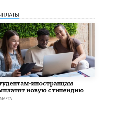
3 ИЮНЯ /
ЕГЭ И ОГЭ
ЫПЛАТЫ
​Яндекс выпустил бесплатный курс по
защите от ИИ-мошенничества
2 ИЮНЯ /
BIG DATA
В России начнут применять новые
подходы к разрешению конфликтов в
школах
2 ИЮНЯ /
ПОДРОСТКИ
Академик РАН предупредил, что
ChatGPT отучит школьников думать
1 ИЮНЯ /
ШКОЛЬНИКИ
тудентам-иностранцам
В Минобрнауки рассказали о новых
ыплатят новую стипендию
правилах приема в аспирантуру
1 ИЮНЯ /
КАЧЕСТВО ОБРАЗОВАНИЯ
 МАРТА
Кто будет оценивать поведение
школьников
29 МАЯ /
ШКОЛЬНИКИ