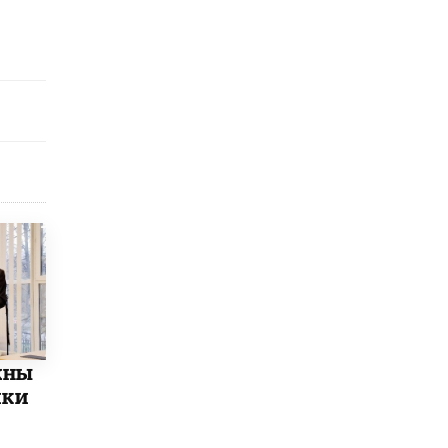
9 ИЮНЯ /
КАЧЕСТВО ОБРАЗОВАНИЯ
​Объединяя дошкольный мир
8 ИЮНЯ /
АНОНС
«Сколково» и ГК «Просвещение»
анонсировали запуск акселератора
технологических решений для всех
уровней образования
8 ИЮНЯ /
ЧТО ПРОИСХОДИТ?
Рособрнадзор ответил на жалобы
школьников на ошибки в ЕГЭ по
русскому
8 ИЮНЯ /
ЕГЭ И ОГЭ
Школа «СКОЛКА» и Госкорпорация
«Росатом» подписали соглашение о
сотрудничестве
жны
8 ИЮНЯ /
ОБРАЗОВАТЕЛЬНАЯ ПОЛИТИКА
ики
Депутаты призвали не отклонять
дипломы только из-за не пройденного
антиплагиата