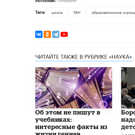
Источник:
ПРАВМИР
Теги:
школа
РАН
образовательное учреж
ЧИТАЙТЕ ТАКЖЕ В РУБРИКЕ «НАУКА»
Об этом не пишут в
​Бо
учебниках:
над
интересные факты из
дет
жизни гениев
9 ФЕВ