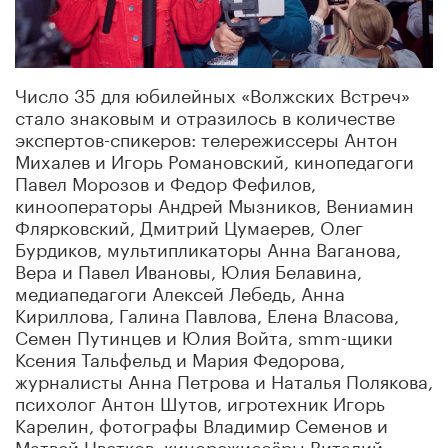
Число 35 для юбилейных «Волжских Встреч»
стало знаковым и отразилось в количестве
экспертов-спикеров: телережиссеры Антон
Михалев и Игорь Романовский, кинопедагоги
Павел Морозов и Федор Фефилов,
кинооператоры Андрей Мызников, Вениамин
Флярковский, Дмитрий Цумаерев, Олег
Бурдиков, мультипликаторы Анна Ваганова,
Вера и Павел Ивановы, Юлия Белавина,
медиапедагоги Алексей Лебедь, Анна
Кириллова, Галина Павлова, Елена Власова,
Семен Путинцев и Юлия Войта, smm-щики
Ксения Тальфельд и Мария Федорова,
журналисты Анна Петрова и Наталья Полякова,
психолог Антон Шутов, игротехник Игорь
Карелин, фотографы Владимир Семенов и
Матвей Цветков, кинорежиссёры Виталий