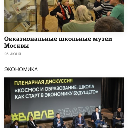
​Окказиональные школьные музеи
Москвы
26 ИЮНЯ
ЭКОНОМИКА