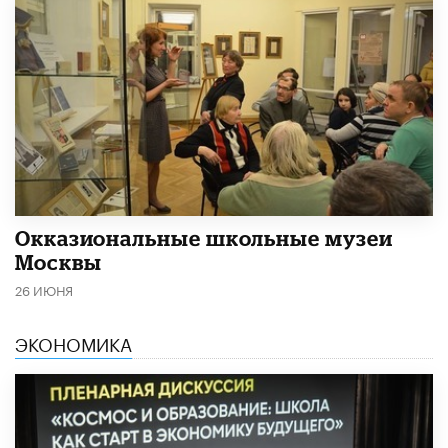
​Окказиональные школьные музеи
Москвы
26 ИЮНЯ
ЭКОНОМИКА