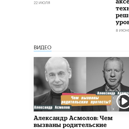
акс
22 ИЮЛЯ
тех
реш
уро
8 ИЮН
ВИДЕО
Александр Асмолов: Чем
вызваны родительские