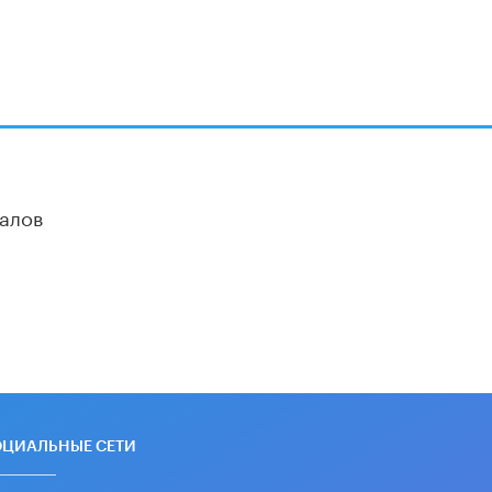
Академик РАН предупредил, что
ChatGPT отучит школьников думать
1 ИЮНЯ /
ШКОЛЬНИКИ
алов
ОЦИАЛЬНЫЕ СЕТИ