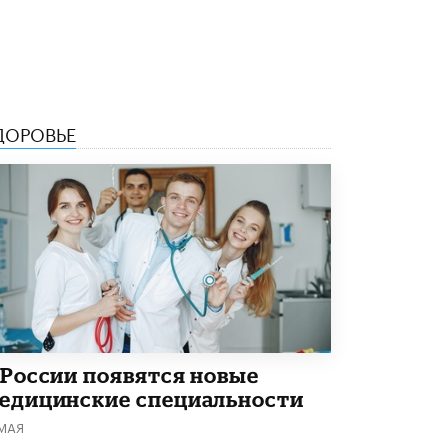
Рособрнадзор ответил на жалобы
школьников на ошибки в ЕГЭ по
русскому
8 ИЮНЯ /
ЕГЭ И ОГЭ
Школа «СКОЛКА» и Госкорпорация
ДОРОВЬЕ
«Росатом» подписали соглашение о
сотрудничестве
8 ИЮНЯ /
ОБРАЗОВАТЕЛЬНАЯ ПОЛИТИКА
Депутаты призвали не отклонять
дипломы только из-за не пройденного
антиплагиата
5 ИЮНЯ /
ЧТО ПРОИСХОДИТ?
Минпросвещения просят добавить в
школьные учебники примеры женщин-
инженеров
5 ИЮНЯ /
УЧЕБНИКИ
 России появятся новые
едицинские специальности
Уличенный в списывании школьник
вернул себе призовое место на
 МАЯ
олимпиаде через суд