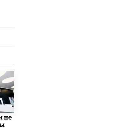
схемах мошенничества в период сдачи
ЕГЭ
19 ИЮНЯ /
ЕГЭ И ОГЭ
​Яндекс выпустил отчёт об устойчивом
развитии за 2025 год
17 ИЮНЯ /
АНАЛИТИКА
Московский выпускной на ВДНХ
соберет более 60 артистов
17 ИЮНЯ /
ГОРОДСКОЕ ОБРАЗОВАНИЕ
Названы лучшие российские вузы в
2026 году по версии RAEX
16 ИЮНЯ /
АНАЛИТИКА
В России предложили ввести
обязательные уроки каллиграфии в
детских садах
11 ИЮНЯ /
ВОСПИТАНИЕ
и не
мы
​Как будущие реставраторы – студенты
столичного колледжа, помогают
восстанавливать культурные и