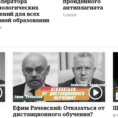
елератора
пройденного
нологических
антиплагиата
ений для всех
5 ИЮНЯ
вней образования
Я
Ефим Рачевский: Отказаться от
Щ
дистанционного обучения?