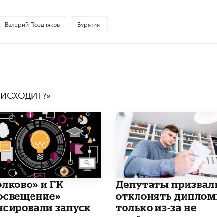
Валерий Поздняков
Бурятия
ОИСХОДИТ?»
олково» и ГК
Депутаты призвал
освещение»
отклонять дипло
нсировали запуск
только из-за не