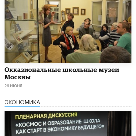
​Окказиональные школьные музеи
Москвы
26 ИЮНЯ
ЭКОНОМИКА