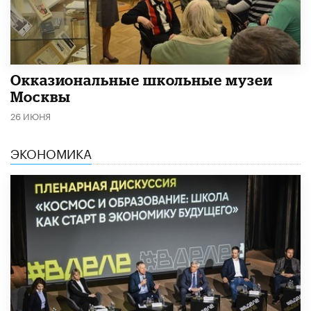
​Окказиональные школьные музеи
Москвы
26 ИЮНЯ
ЭКОНОМИКА