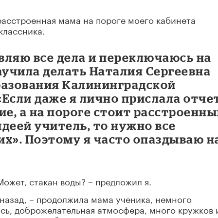
расстроенная мама на пороге моего кабинета
классника.
авляю все дела и переключаюсь на
аучила делать Наталия Сергеевна
разования Калининградской
 «Если даже я лично прислала отче
ие, а на пороге стоит расстроенн
деей учитель, то нужно все
х». Поэтому я часто опаздываю н
Может, стакан воды? – предложил я.
назад, – продолжила мама ученика, немного
ось, доброжелательная атмосфера, много кружков 