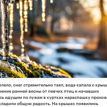
ело, снег стремительно таял, вода капала с крыш
ение ранней весны от певчих птиц и начавших
сь идущим по лужам в куртках нараспашку прохож
ладили общую радость. На крышах появились