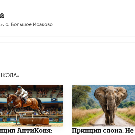
ий
», с. Большое Исаково
 ШКОЛА»
нцип АнтиКоня:
Принцип слона. Не