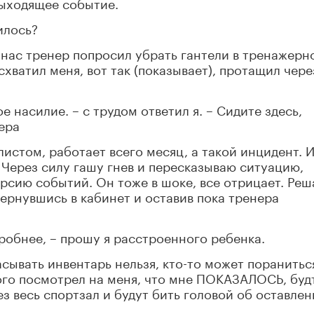
выходящее событие.
илось?
 – нас тренер попросил убрать гантели в тренажерн
 схватил меня, вот так (показывает), протащил чере
 насилие. – с трудом ответил я. – Сидите здесь,
ера
листом, работает всего месяц, а такой инцидент. 
 Через силу гашу гнев и пересказываю ситуацию,
рсию событий. Он тоже в шоке, все отрицает. Ре
вернувшись в кабинет и оставив пока тренера
робнее, – прошу я расстроенного ребенка.
асывать инвентарь нельзя, кто-то может пораниться
трого посмотрел на меня, что мне ПОКАЗАЛОСЬ, буд
ез весь спортзал и будут бить головой об оставле