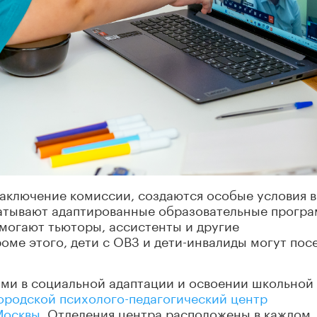
заключение комиссии, создаются особые условия в
батывают адаптированные образовательные прогр
могают тьюторы, ассистенты и другие
ме этого, дети с ОВЗ и дети-инвалиды могут пос
ями в социальной адаптации и освоении школьной
ородской психолого-педагогический центр
Москвы
. Отделения центра расположены в каждом