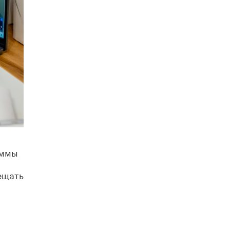
В Минобрнауки рассказали о новых
правилах приема в аспирантуру
1 ИЮНЯ /
КАЧЕСТВО ОБРАЗОВАНИЯ
аммы
ещать