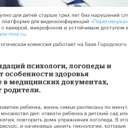
пно для детей старше трех лет без нарушений сл
на платформе для видеоконференций
«Переговорка»
 с камерой, микрофоном и устойчивым доступом 
але mos.ru
.
огическая комиссия работает на базе Городского
ндаций психологи, логопеды и
 особенности здоровья
е в медицинских документах,
 родители.
азвитии ребенка, жизнь семьи расписана по минут
множество дел: отвезти ребенка в детский сад ил
нятия, повторить дома упражнения логопеда. В эт
ресурс, и начинаешь ценить технологии, которые