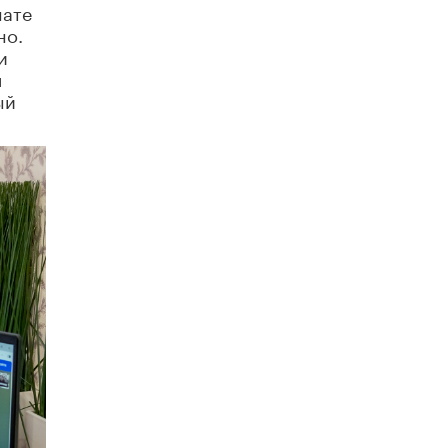
4 ИЮНЯ /
КАЧЕСТВО ОБРАЗОВАНИЯ
мате
но.
В Общественной палате предложили
и
шить школьную форму с учетом
я
национальных традиций регионов
ый
4 ИЮНЯ /
ШКОЛЬНИКИ
В Госдуме предложили ввести онлайн-
формат для апелляций ЕГЭ
3 ИЮНЯ /
ЕГЭ И ОГЭ
​Яндекс выпустил бесплатный курс по
защите от ИИ-мошенничества
2 ИЮНЯ /
BIG DATA
В России начнут применять новые
подходы к разрешению конфликтов в
школах
2 ИЮНЯ /
ПОДРОСТКИ
Академик РАН предупредил, что
ChatGPT отучит школьников думать
1 ИЮНЯ /
ШКОЛЬНИКИ