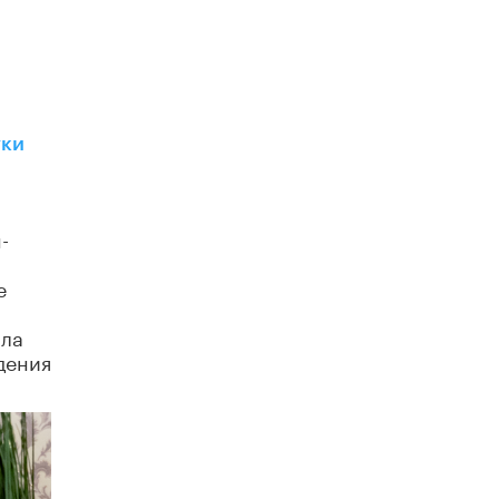
​Яндекс выпустил отчёт об устойчивом
развитии за 2025 год
17 ИЮНЯ /
АНАЛИТИКА
Московский выпускной на ВДНХ
соберет более 60 артистов
17 ИЮНЯ /
ГОРОДСКОЕ ОБРАЗОВАНИЕ
уки
Названы лучшие российские вузы в
2026 году по версии RAEX
16 ИЮНЯ /
АНАЛИТИКА
-
В России предложили ввести
е
обязательные уроки каллиграфии в
детских садах
11 ИЮНЯ /
ВОСПИТАНИЕ
ала
дения
​Как будущие реставраторы – студенты
столичного колледжа, помогают
восстанавливать культурные и
исторические объекты
11 ИЮНЯ /
ГОРОДСКОЕ ОБРАЗОВАНИЕ
​Почти 50 новых объектов образования