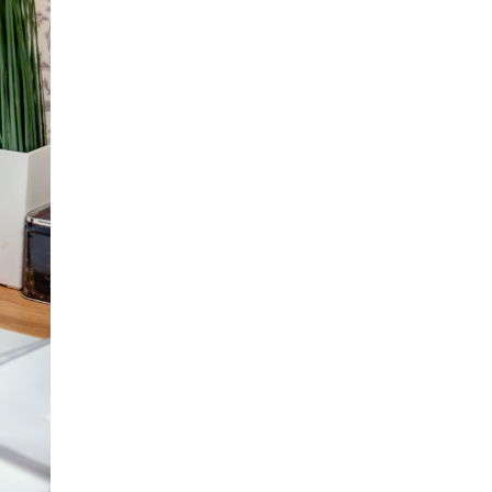
открыли в этом учебном году в Москве
10 ИЮНЯ /
ГОРОДСКОЕ ОБРАЗОВАНИЕ
Госдума приняла закон о детских SIM-
картах
10 ИЮНЯ /
ДЕТИ
Глава СПЧ предложил вернуть в школы
устные переходные экзамены
9 ИЮНЯ /
КАЧЕСТВО ОБРАЗОВАНИЯ
​Объединяя дошкольный мир
8 ИЮНЯ /
АНОНС
«Сколково» и ГК «Просвещение»
анонсировали запуск акселератора
технологических решений для всех
уровней образования
8 ИЮНЯ /
ЧТО ПРОИСХОДИТ?
Рособрнадзор ответил на жалобы
школьников на ошибки в ЕГЭ по
русскому