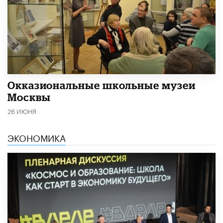
​Окказиональные школьные музеи
Москвы
26 ИЮНЯ
ЭКОНОМИКА