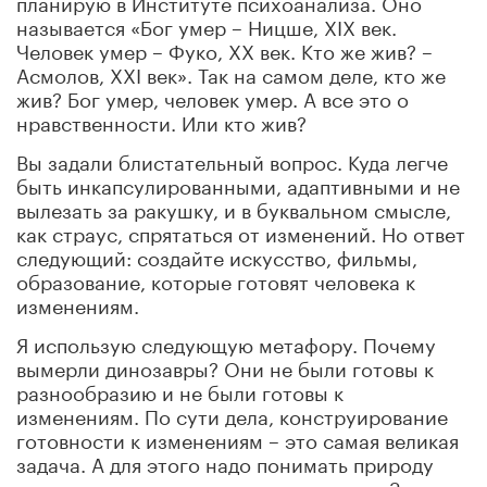
планирую в Институте психоанализа. Оно
называется «Бог умер – Ницше, XIX век.
Человек умер – Фуко, XX век. Кто же жив? –
Асмолов, XXI век». Так на самом деле, кто же
жив? Бог умер, человек умер. А все это о
нравственности. Или кто жив?
Вы задали блистательный вопрос. Куда легче
быть инкапсулированными, адаптивными и не
вылезать за ракушку, и в буквальном смысле,
как страус, спрятаться от изменений. Но ответ
следующий: создайте искусство, фильмы,
образование, которые готовят человека к
изменениям.
Я использую следующую метафору. Почему
вымерли динозавры? Они не были готовы к
разнообразию и не были готовы к
изменениям. По сути дела, конструирование
готовности к изменениям – это самая великая
задача. А для этого надо понимать природу
человека – самое непредсказуемое на Земле