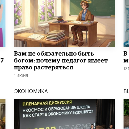
​Вам не обязательно быть
В
27
богом: почему педагог имеет
м
право растеряться
12
1 ИЮНЯ
ЭКОНОМИКА
В