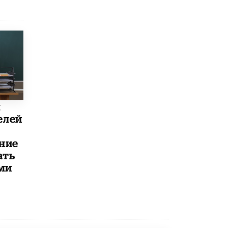
8 ИЮНЯ /
ЕГЭ И ОГЭ
Школа «СКОЛКА» и Госкорпорация
«Росатом» подписали соглашение о
сотрудничестве
8 ИЮНЯ /
ОБРАЗОВАТЕЛЬНАЯ ПОЛИТИКА
Депутаты призвали не отклонять
дипломы только из-за не пройденного
антиплагиата
5 ИЮНЯ /
ЧТО ПРОИСХОДИТ?
ы
елей
Минпросвещения просят добавить в
школьные учебники примеры женщин-
инженеров
ние
5 ИЮНЯ /
УЧЕБНИКИ
ать
Уличенный в списывании школьник
ми
вернул себе призовое место на
олимпиаде через суд
5 ИЮНЯ /
ЧТО ПРОИСХОДИТ?
«Евгений Онегин» станет обязательным
для повторения в 10–11-х классах