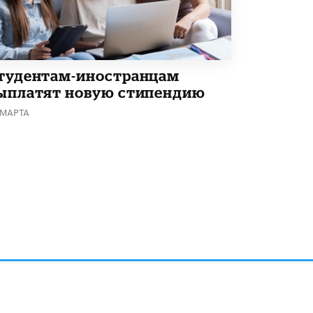
тудентам-иностранцам
ыплатят новую стипендию
 МАРТА