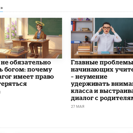
»
 не обязательно
Главные проблем
ь богом: почему
начинающих учит
агог имеет право
– неумение
теряться
удерживать внима
класса и выстраив
Я
диалог с родителя
27 МАЯ