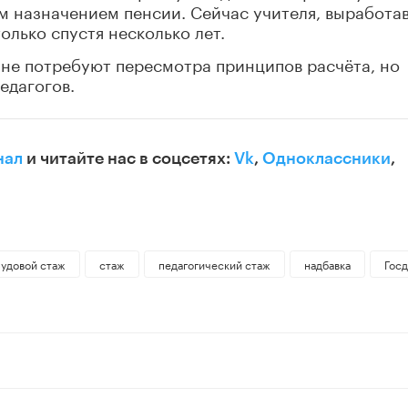
м назначением пенсии. Сейчас учителя, выработа
олько спустя несколько лет.
 не потребуют пересмотра принципов расчёта, но
едагогов.
нал
и читайте нас в соцсетях:
Vk
,
Одноклассники
,
рудовой стаж
стаж
педагогический стаж
надбавка
Гос