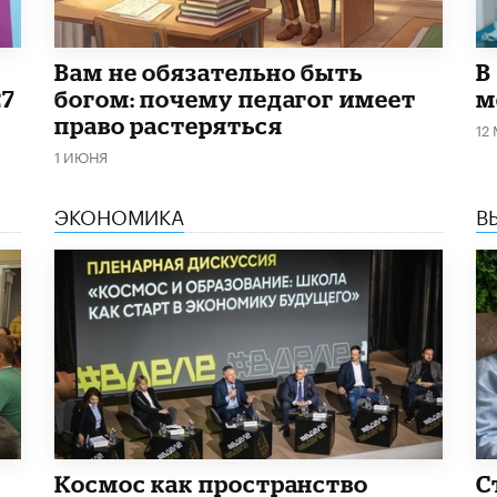
​Вам не обязательно быть
В
27
богом: почему педагог имеет
м
право растеряться
12
1 ИЮНЯ
ЭКОНОМИКА
В
Космос как пространство
С