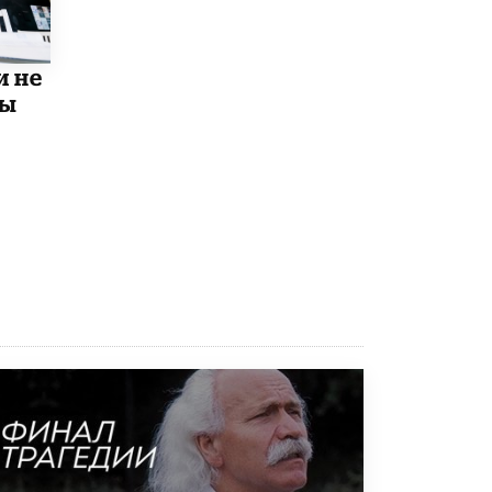
Рособрнадзор ответил на жалобы
школьников на ошибки в ЕГЭ по
русскому
и не
8 ИЮНЯ /
ЕГЭ И ОГЭ
мы
Школа «СКОЛКА» и Госкорпорация
«Росатом» подписали соглашение о
сотрудничестве
8 ИЮНЯ /
ОБРАЗОВАТЕЛЬНАЯ ПОЛИТИКА
Депутаты призвали не отклонять
дипломы только из-за не пройденного
антиплагиата
5 ИЮНЯ /
ЧТО ПРОИСХОДИТ?
Минпросвещения просят добавить в
школьные учебники примеры женщин-
инженеров
5 ИЮНЯ /
УЧЕБНИКИ
Уличенный в списывании школьник
вернул себе призовое место на
олимпиаде через суд