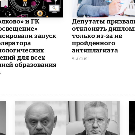
олково» и ГК
Депутаты призвал
освещение»
отклонять дипло
нсировали запуск
только из-за не
елератора
пройденного
нологических
антиплагиата
ений для всех
5 ИЮНЯ
вней образования
Я