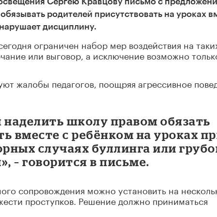
освещения Сергею Кравцову письмо с предложен
обязывать родителей присутствовать на уроках в
 нарушает дисциплину.
сегодня ограничен набор мер воздействия на таки
ечание или выговор, а исключение возможно тольк
уют жалобы педагогов, поощряя агрессивное пове
 наделить школу правом обязать
ь вместе с ребёнком на уроках п
рных случаях буллинга или грубо
 – говорится в письме.
ного сопровождения можно установить на несколь
яжести проступков. Решение должно приниматься