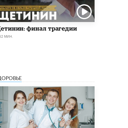
5 ИЮНЯ /
ЧТО ПРОИСХОДИТ?
«Евгений Онегин» станет обязательным
для повторения в 10–11-х классах
4 ИЮНЯ /
КАЧЕСТВО ОБРАЗОВАНИЯ
етинин: финал трагедии
62 МИН.
В Общественной палате предложили
шить школьную форму с учетом
национальных традиций регионов
4 ИЮНЯ /
ШКОЛЬНИКИ
В Госдуме предложили ввести онлайн-
формат для апелляций ЕГЭ
3 ИЮНЯ /
ЕГЭ И ОГЭ
ДОРОВЬЕ
​Яндекс выпустил бесплатный курс по
защите от ИИ-мошенничества
2 ИЮНЯ /
BIG DATA
В России начнут применять новые
подходы к разрешению конфликтов в
школах
2 ИЮНЯ /
ПОДРОСТКИ