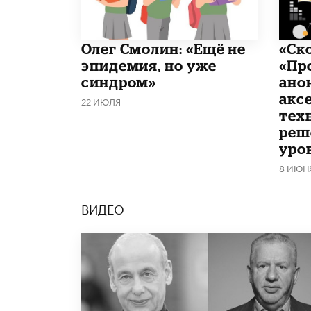
​Олег Смолин: «Ещё не
«Ск
эпидемия, но уже
«Пр
синдром»
ано
акс
22 ИЮЛЯ
тех
реш
уро
8 ИЮН
ВИДЕО