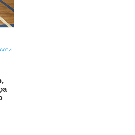
Рособрнадзор ответил на жалобы
школьников на ошибки в ЕГЭ по
русскому
8 ИЮНЯ /
ЕГЭ И ОГЭ
Школа «СКОЛКА» и Госкорпорация
«Росатом» подписали соглашение о
сотрудничестве
сети
8 ИЮНЯ /
ОБРАЗОВАТЕЛЬНАЯ ПОЛИТИКА
Депутаты призвали не отклонять
дипломы только из-за не пройденного
антиплагиата
,
5 ИЮНЯ /
ЧТО ПРОИСХОДИТ?
ра
Минпросвещения просят добавить в
о
школьные учебники примеры женщин-
инженеров
5 ИЮНЯ /
УЧЕБНИКИ
Уличенный в списывании школьник
вернул себе призовое место на
олимпиаде через суд