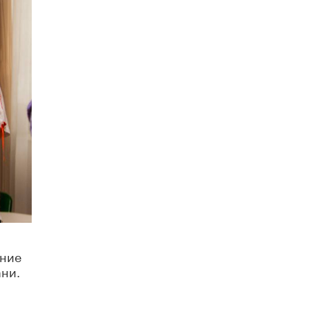
Академик РАН предупредил, что
ChatGPT отучит школьников думать
1 ИЮНЯ /
ШКОЛЬНИКИ
ание
ани.