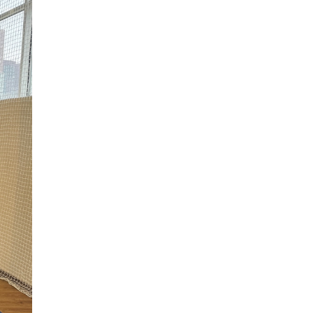
исторические объекты
11 ИЮНЯ /
ГОРОДСКОЕ ОБРАЗОВАНИЕ
​Почти 50 новых объектов образования
открыли в этом учебном году в Москве
10 ИЮНЯ /
ГОРОДСКОЕ ОБРАЗОВАНИЕ
Госдума приняла закон о детских SIM-
картах
10 ИЮНЯ /
ДЕТИ
Глава СПЧ предложил вернуть в школы
устные переходные экзамены
9 ИЮНЯ /
КАЧЕСТВО ОБРАЗОВАНИЯ
​Объединяя дошкольный мир
8 ИЮНЯ /
АНОНС
«Сколково» и ГК «Просвещение»
анонсировали запуск акселератора
технологических решений для всех
уровней образования
8 ИЮНЯ /
ЧТО ПРОИСХОДИТ?