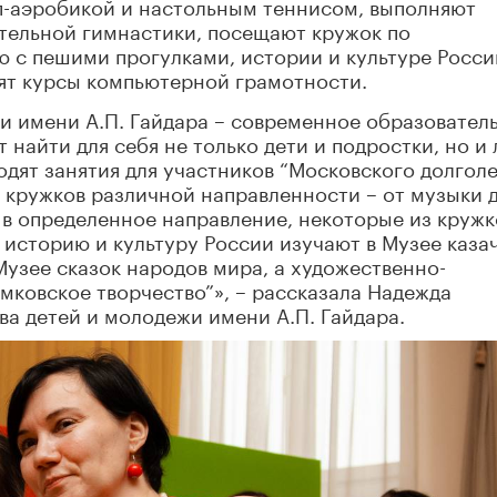
еп-аэробикой и настольным теннисом, выполняют
тельной гимнастики, посещают кружок по
ю с пешими прогулками, истории и культуре Росси
ят курсы компьютерной грамотности.
и имени А.П. Гайдара – современное образовател
т найти для себя не только дети и подростки, но и
дят занятия для участников “Московского долголе
0 кружков различной направленности – от музыки 
 в определенное направление, некоторые из кружк
 историю и культуру России изучают в Музее каза
Музее сказок народов мира, а художественно-
ымковское творчество”», – рассказала Надежда
ва детей и молодежи имени А.П. Гайдара.