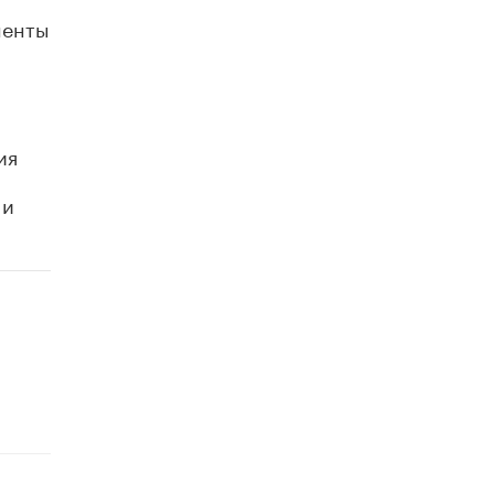
менты
ия
 и