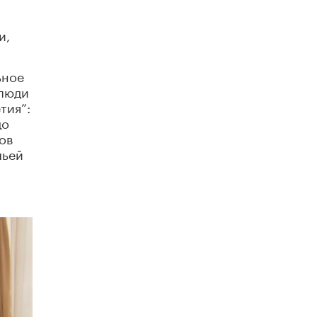
5 ИЮНЯ /
ЧТО ПРОИСХОДИТ?
и,
«Евгений Онегин» станет обязательным
для повторения в 10–11-х классах
4 ИЮНЯ /
КАЧЕСТВО ОБРАЗОВАНИЯ
ьное
 люди
В Общественной палате предложили
шить школьную форму с учетом
тия”:
национальных традиций регионов
до
4 ИЮНЯ /
ШКОЛЬНИКИ
ов
чьей
В Госдуме предложили ввести онлайн-
формат для апелляций ЕГЭ
3 ИЮНЯ /
ЕГЭ И ОГЭ
​Яндекс выпустил бесплатный курс по
защите от ИИ-мошенничества
2 ИЮНЯ /
BIG DATA
В России начнут применять новые
подходы к разрешению конфликтов в
школах
2 ИЮНЯ /
ПОДРОСТКИ