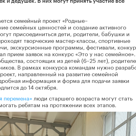
к и дедушек. В них могут принять участие все
ается семейный проект «Родные–
ие семейных ценностей и создание активного
огут присоединиться дети, родители, бабушки и
проходят творческие мастер-классы, спортивные
ечи, экскурсионные программы, фестивали, конку
ал прием заявок на конкурс «Это у нас семейное».
бщества, состоящих из детей (6–25 лет), родителе
ников. В рамках конкурса командам нужно разраб
роект, направленный на развитие семейной
дробная информация и форма для подачи заявки
длится до 14 октября.
я перемена»
люди старшего возраста могут стать
могать ребятам на протяжении всех этапов.