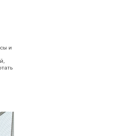
схемах мошенничества в период сдачи
ЕГЭ
19 ИЮНЯ /
ЕГЭ И ОГЭ
​Яндекс выпустил отчёт об устойчивом
развитии за 2025 год
17 ИЮНЯ /
АНАЛИТИКА
рсы и
Московский выпускной на ВДНХ
соберет более 60 артистов
й,
17 ИЮНЯ /
ГОРОДСКОЕ ОБРАЗОВАНИЕ
отать
Названы лучшие российские вузы в
2026 году по версии RAEX
16 ИЮНЯ /
АНАЛИТИКА
В России предложили ввести
обязательные уроки каллиграфии в
детских садах
11 ИЮНЯ /
ВОСПИТАНИЕ
​Как будущие реставраторы – студенты
столичного колледжа, помогают
восстанавливать культурные и