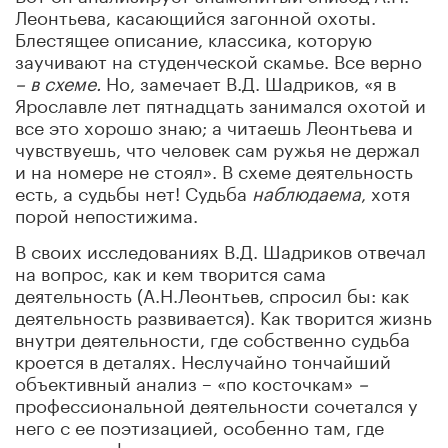
Леонтьева, касающийся загонной охоты.
Блестящее описание, классика, которую
заучивают на студенческой скамье. Все верно
– в схеме.
Но, замечает В.Д. Шадриков, «я в
Ярославле лет пятнадцать занимался охотой и
все это хорошо знаю; а читаешь Леонтьева и
чувствуешь, что человек сам ружья не держал
и на номере не стоял». В схеме деятельность
есть, а судьбы нет! Судьба
наблюдаема
, хотя
порой непостижима.
В своих исследованиях В.Д. Шадриков отвечал
на вопрос, как и кем творится сама
деятельность (А.Н.Леонтьев, спросил бы: как
деятельность развивается). Как творится жизнь
внутри деятельности, где собственно судьба
кроется в деталях. Неслучайно тончайший
объективный анализ – «по косточкам»
–
профессиональной деятельности сочетался у
него с ее поэтизацией, особенно там, где
внутри профессии вызревает то, что он