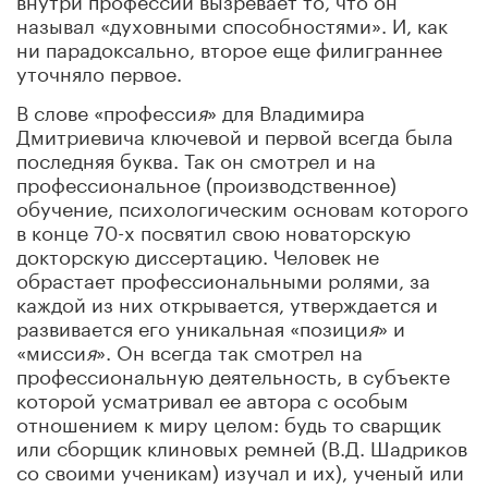
называл «духовными способностями». И, как
ни парадоксально, второе еще филиграннее
уточняло первое.
В слове «професси
я
» для Владимира
Дмитриевича ключевой и первой всегда была
последняя буква. Так он смотрел и на
профессиональное (производственное)
обучение, психологическим основам которого
в конце 70-х посвятил свою новаторскую
докторскую диссертацию. Человек не
обрастает профессиональными ролями, за
каждой из них открывается, утверждается и
развивается его уникальная «позици
я
» и
«мисси
я
». Он всегда так смотрел на
профессиональную деятельность, в субъекте
которой усматривал ее автора с особым
отношением к миру целом: будь то сварщик
или сборщик клиновых ремней (В.Д. Шадриков
со своими ученикам) изучал и их), ученый или