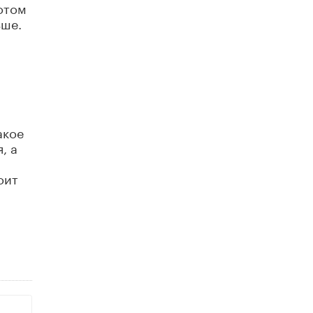
отом
В Минобрнауки рассказали о новых
ьше.
правилах приема в аспирантуру
1 ИЮНЯ /
КАЧЕСТВО ОБРАЗОВАНИЯ
акое
, а
оит