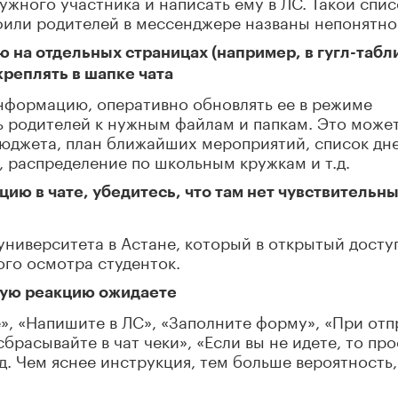
ужного участника и написать ему в ЛС. Такой спис
фили родителей в мессенджере названы непонятно
 на отдельных страницах (например, в гугл-табл
акреплять в шапке чата
информацию, оперативно обновлять ее в режиме
ь родителей к нужным файлам и папкам. Это може
бюджета, план ближайших мероприятий, список дн
, распределение по школьным кружкам и т.д.
ию в чате, убедитесь, что там нет чувствительн
университета в Астане, который в открытый досту
го осмотра студенток.
кую реакцию ожидаете
», «Напишите в ЛС», «Заполните форму», «При отп
брасывайте в чат чеки», «Если вы не идете, то пр
. Чем яснее инструкция, тем больше вероятность,