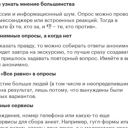
ы узнать мнение большинства
уссии и информационный шум. Опрос можно прово
мессенджере или встроенных реакций. Тогда в
👍 те, кто за, и 👎 – те, кто против».
онимные опросы, а когда нет
сказать правду, то можно собирать ответы анонимн
идет завтра на экскурсию, то лучше сразу создава
пришлось задавать повторный вопрос. Имейте в в
с анонимно.
 «Все равно» в опросы
астие больше людей (в том числе и неопределившие
ь на результат, лишь потому, что вынуждены были
ных вариантов.
ьные сервисы
ождения, номер телефона или какую-то еще
рвисы для сбора анкет. Например, гугл-формы ил
дут видеть ответы друг друга, а у модератора сраз