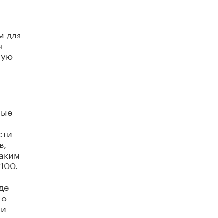
м для
я
ную
ные
сти
в,
Таким
100.
де
 о
ми