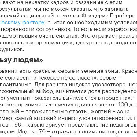
ывают на нехватку кадров и связанные с этим
результатам мы не можем сказать, что зарплата
канский социальный психолог
Фредерик Герцберг
ческому фактору
, считая ее необходимым условие
етворенности сотрудников.
То есть если заработна
о демотивация очень сильная. Это отражает реаль
зовательных организациях, где уровень дохода не
рудников.
льзу людям»
вании есть красные, серые и зеленые зоны. Крас
 согласен» и «скорее не согласен», серые –
 позитивные.
Для расчета индекса удовлетворенно
ложительный выбор, вычитается доля респонденто
олученный показатель вычисляется в процентах. 
может принимать значения в диапазоне от -100 до 
еленый – положительные ответы, желтый – зона
имер, самый высокий индекс удовлетворенности, г
ов – 98 – характеризует представление педагогов
 людям. Индекс 70 – отражает понимание педагога