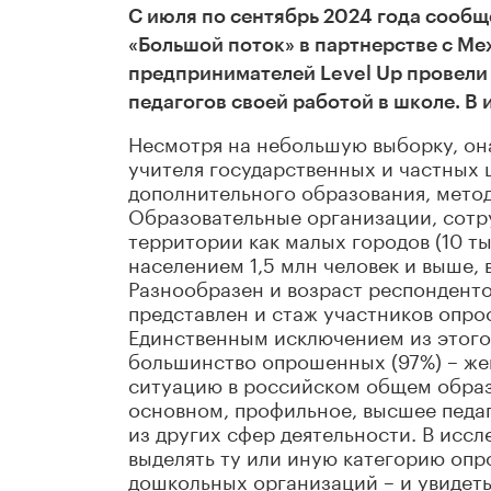
С июля по сентябрь 2024 года сооб
«Большой поток» в партнерстве с М
предпринимателей Level Up провели
педагогов своей работой в школе. В
Несмотря на небольшую выборку, она
учителя государственных и частных ш
дополнительного образования, мето
Образовательные организации, сотр
территории как малых городов (10 тыс
населением 1,5 млн человек и выше,
Разнообразен и возраст респонденто
представлен и стаж участников опроса
Единственным исключением из этого
большинство опрошенных (97%) – же
ситуацию в российском общем образ
основном, профильное, высшее педаг
из других сфер деятельности. В исс
выделять ту или иную категорию оп
дошкольных организаций – и увидеть 