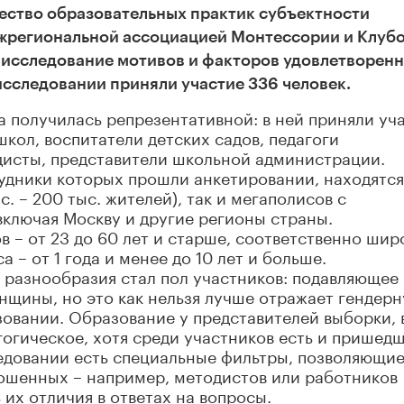
щество образовательных практик субъектности
ежрегиональной ассоциацией Монтессории и Клуб
 исследование мотивов и факторов удовлетворен
 исследовании приняли участие 336 человек.
 получилась репрезентативной: в ней приняли уч
кол, воспитатели детских садов, педагоги
дисты, представители школьной администрации.
удники которых прошли анкетировании, находятся
. – 200 тыс. жителей), так и мегаполисов с
 включая Москву и другие регионы страны.
в – от 23 до 60 лет и старше, соответственно шир
 – от 1 года и менее до 10 лет и больше.
 разнообразия стал пол участников: подавляющее
нщины, но это как нельзя лучше отражает гендер
овании. Образование у представителей выборки, 
огическое, хотя среди участников есть и пришед
ледовании есть специальные фильтры, позволяющи
рошенных – например, методистов или работников
их отличия в ответах на вопросы.