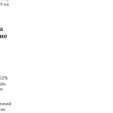
И на
Академик РАН предупредил, что
ChatGPT отучит школьников думать
1 ИЮНЯ /
ШКОЛЬНИКИ
а
 не
,
(52%
да,
не
изкий
так