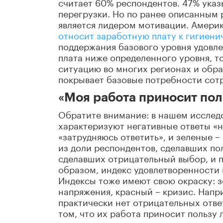
считает 60% респондентов. 47% указ
перегрузки. Но по ранее описанным 
является лидером мотивации. Амери
относит заработную плату к гигиени
поддержания базового уровня удовл
плата ниже определенного уровня, т
ситуацию во многих регионах и обра
покрывает базовые потребности сот
«Моя работа приносит по
Обратите внимание: в нашем исследо
характеризуют негативные ответы «не
«затрудняюсь ответить», и зеленые –
из доли респондентов, сделавших по
сделавших отрицательный выбор, и п
образом, индекс удовлетворенности 
Индексы тоже имеют свою окраску: з
напряжения, красный – кризис. Напр
практически нет отрицательных ответ
том, что их работа приносит пользу