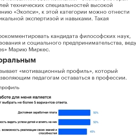
елей технических специальностей высокой
ению «Экопси», к этой категории можно отнести
кальной экспертизой и навыками. Такая
рокомментировать кандидата философских наук,
зования и социального предпринимательства, вед
kes» Марию Миркес.
оральным
азывает «мотивационный профиль», который
зволяющим педагогам оставаться в профессии.