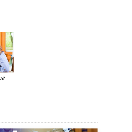
Академик РАН предупредил, что
ChatGPT отучит школьников думать
1 ИЮНЯ /
ШКОЛЬНИКИ
а?