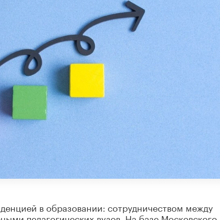
нденцией в образовании: сотрудничеством между
ыми педагогических вузов. На базе Московского