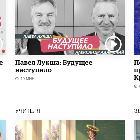
е
Павел Лукша: Будущее
П
наступило
п
К
49 МИН.
УЧИТЕЛЯ
З