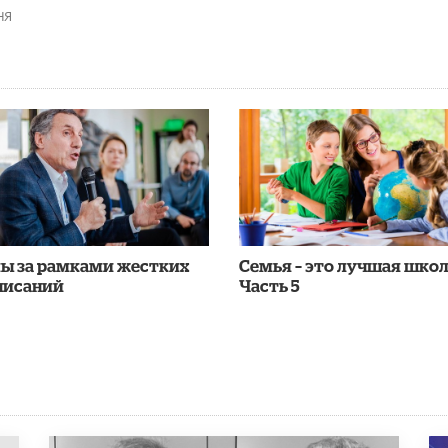
НЯ
ы за рамками жестких
Семья – это лучшая школ
писаний
Часть 5