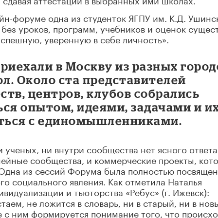
йн-форуме одна из студенток ЯГПУ им. К.Д. Ушинс
 без уроков, программ, учебников и оценок сущес
успешную, уверенную в себе личность».
риехали в Москву из разных город
л. Около ста представителей
тв, центров, клубов собрались
ся опытом, идеями, задачами и и
ться с единомышленниками.
 ученых, ни внутри сообщества нет ясного ответа
емейные сообщества, и коммерческие проекты, кот
 Одна из сессий Форума была полностью посвяще
о социального явления. Как отметила Наталья
видуализации и тьюторства «Ребус» (г. Ижевск):
аем, не ложится в словарь, ни в старый, ни в нов
е с ним формируется понимание того, что происхо