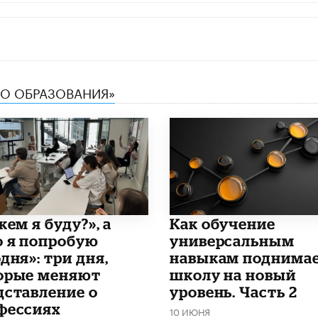
ТВО ОБРАЗОВАНИЯ»
кем я буду?», а
​Как обучение
о я попробую
универсальным
дня»: три дня,
навыкам поднима
орые меняют
школу на новый
дставление о
уровень. Часть 2
фессиях
10 ИЮНЯ