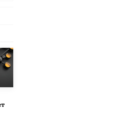
5 ИЮНЯ /
ЧТО ПРОИСХОДИТ?
«Евгений Онегин» станет обязательным
для повторения в 10–11-х классах
4 ИЮНЯ /
КАЧЕСТВО ОБРАЗОВАНИЯ
В Общественной палате предложили
шить школьную форму с учетом
национальных традиций регионов
4 ИЮНЯ /
ШКОЛЬНИКИ
В Госдуме предложили ввести онлайн-
формат для апелляций ЕГЭ
3 ИЮНЯ /
ЕГЭ И ОГЭ
​Яндекс выпустил бесплатный курс по
защите от ИИ-мошенничества
2 ИЮНЯ /
BIG DATA
ет
В России начнут применять новые
подходы к разрешению конфликтов в
школах
2 ИЮНЯ /
ПОДРОСТКИ