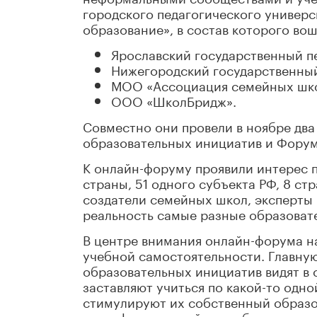
городского педагогического универ
образование», в состав которого вош
Ярославский государственный пе
Нижегородский государственный
МОО «Ассоциация семейных шко
ООО «ШколБридж».
Совместно они провели в ноябре дв
образовательных инициатив и Форум
К онлайн-форуму проявили интерес п
страны, 51 одного субъекта РФ, 8 ст
создатели семейных школ, эксперты 
реальность самые разные образовате
В центре внимания онлайн-форума на
учебной самостоятельности. Главну
образовательных инициатив видят в 
заставляют учиться по какой-то одн
стимулируют их собственный образо
или в форме семейного образования,