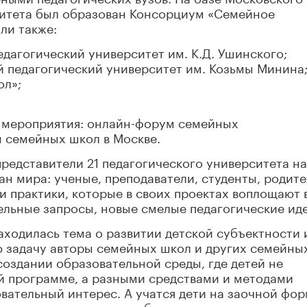
ситета был образован Консорциум «Семейное
ли также:
дагогический университет им. К.Д. Ушинского;
 педагогический университет им. Козьмы Минина
л»;
а мероприятия: онлайн-форум семейных
 семейных школ в Москве.
редставители 21 педагогического университета н
ран мира: ученые, преподаватели, студенты, родите
и практики, которые в своих проектах воплощают 
льные запросы, новые смелые педагогические иде
ходилась тема о развитии детской субъектности 
ю задачу авторы семейных школ и других семейны
создании образовательной среды, где детей не
ой программе, а разными средствами и методами
вательный интерес. А учатся дети на заочной фо
 сдавая аттестации в выбранных ими школах.