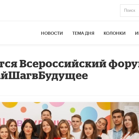
НОВОСТИ
ТЕМА ДНЯ
КОЛОНКИ
И
ится Всероссийский фор
айШагвБудущее