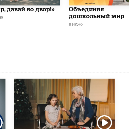
р, давай во двор!»
​Объединяя
дошкольный мир
НЯ
8 ИЮНЯ