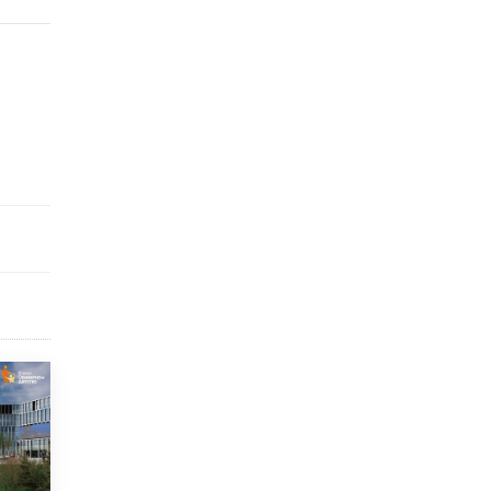
открыли в этом учебном году в Москве
10 ИЮНЯ /
ГОРОДСКОЕ ОБРАЗОВАНИЕ
Госдума приняла закон о детских SIM-
картах
10 ИЮНЯ /
ДЕТИ
Глава СПЧ предложил вернуть в школы
устные переходные экзамены
9 ИЮНЯ /
КАЧЕСТВО ОБРАЗОВАНИЯ
​Объединяя дошкольный мир
8 ИЮНЯ /
АНОНС
«Сколково» и ГК «Просвещение»
анонсировали запуск акселератора
технологических решений для всех
уровней образования
8 ИЮНЯ /
ЧТО ПРОИСХОДИТ?
Рособрнадзор ответил на жалобы
школьников на ошибки в ЕГЭ по
русскому