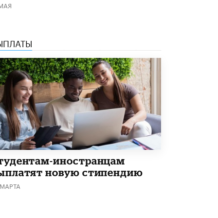
 МАЯ
В Минобрнауки рассказали о новых
правилах приема в аспирантуру
1 ИЮНЯ /
КАЧЕСТВО ОБРАЗОВАНИЯ
ЫПЛАТЫ
тудентам-иностранцам
ыплатят новую стипендию
 МАРТА