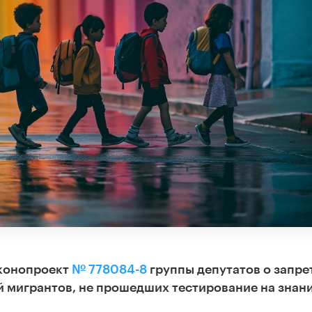
аконопроект
№ 778084-8
группы депутатов о запре
й мигрантов, не прошедших тестирование на знан