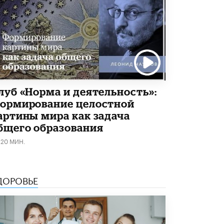
луб «Норма и деятельность»:
ормирование целостной
артины мира как задача
бщего образования
120 МИН.
ДОРОВЬЕ