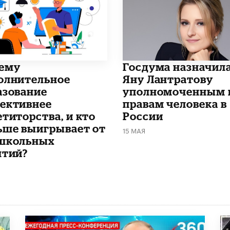
чему
Госдума назначил
олнительное
Яну Лантратову
азование
уполномоченным 
ективнее
правам человека в
етиторства, и кто
России
ьше выигрывает от
15 МАЯ
школьных
ятий?