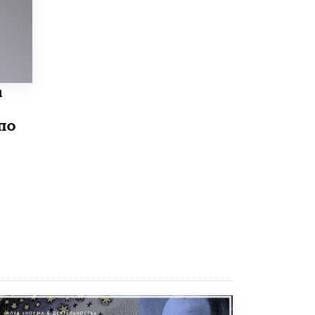
В Госдуме предложили запустить
программу «Выпускной кешбэк» для
тех, кто сдал ЕГЭ и ОГЭ
29 МАЯ /
ЕГЭ И ОГЭ
а
по