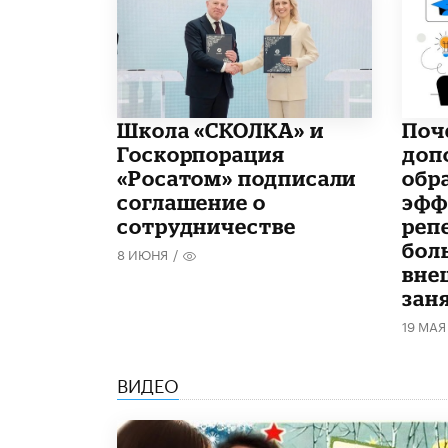
Школа «СКОЛКА» и
​По
Госкорпорация
доп
«Росатом» подписали
обр
соглашение о
эфф
сотрудничестве
реп
бол
8 ИЮНЯ
/
вне
зан
19 МАЯ
ВИДЕО