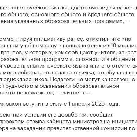
а знание русского языка, достаточное для освоен
го общего, основного общего и среднего общего
оения указанных образовательных программ», –
омментируя инициативу ранее, отметил, что «по
ошлом учебном году в наших школах из 18 милли
грантов, у которых, как сообщают учителя, зачас
бразовательной программы, сложности в общении
 уровень знания русского языка или его отсутств
самого ребенка, не знающего языка, но обучающег
я одноклассников. Педагоги не могут качественно
 к трудностям в осваивании образовательной
а это невозможно», – считает он.
я закон вступит в силу с 1 апреля 2025 года.
оект при условии его доработки, сообщил
проектом отзыва кабинета министров на инициати
бря на заседании правительственной комиссии по