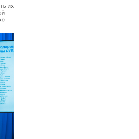
ть их
ой
же