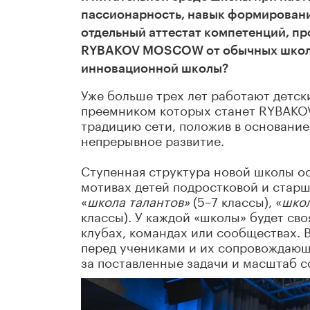
пассионарность, навык формирован
отдельный аттестат компетенций, пр
RYBAKOV MOSCOW от обычных школ и
инновационной школы?
Уже больше трех лет работают детс
преемником которых станет RYBAKO
традицию сети, положив в основание 
непрерывное развитие.
Ступенная структура новой школы ос
мотивах детей подростковой и стар
«
школа талантов»
(5–7 классы), «
школ
классы). У каждой «школы» будет св
клубах, командах или сообществах. 
перед учениками и их сопровождающ
за поставленные задачи и масштаб с