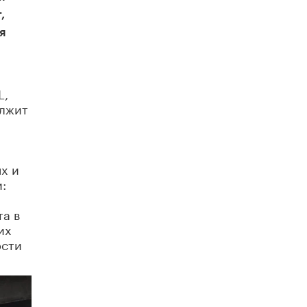
схемах мошенничества в период сдачи
,
ЕГЭ
19 ИЮНЯ /
ЕГЭ И ОГЭ
я
​Яндекс выпустил отчёт об устойчивом
развитии за 2025 год
17 ИЮНЯ /
АНАЛИТИКА
L,
лжит
Московский выпускной на ВДНХ
соберет более 60 артистов
17 ИЮНЯ /
ГОРОДСКОЕ ОБРАЗОВАНИЕ
х и
Названы лучшие российские вузы в
2026 году по версии RAEX
:
16 ИЮНЯ /
АНАЛИТИКА
та в
В России предложили ввести
их
обязательные уроки каллиграфии в
ости
детских садах
11 ИЮНЯ /
ВОСПИТАНИЕ
​Как будущие реставраторы – студенты
столичного колледжа, помогают
восстанавливать культурные и