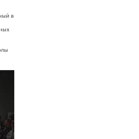
5 ИЮНЯ /
ЧТО ПРОИСХОДИТ?
ный в
«Евгений Онегин» станет обязательным
для повторения в 10–11-х классах
4 ИЮНЯ /
КАЧЕСТВО ОБРАЗОВАНИЯ
нных
В Общественной палате предложили
шить школьную форму с учетом
олы
национальных традиций регионов
4 ИЮНЯ /
ШКОЛЬНИКИ
В Госдуме предложили ввести онлайн-
формат для апелляций ЕГЭ
3 ИЮНЯ /
ЕГЭ И ОГЭ
​Яндекс выпустил бесплатный курс по
защите от ИИ-мошенничества
2 ИЮНЯ /
BIG DATA
В России начнут применять новые
подходы к разрешению конфликтов в
школах
2 ИЮНЯ /
ПОДРОСТКИ