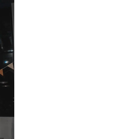
исторические объекты
11 ИЮНЯ /
ГОРОДСКОЕ ОБРАЗОВАНИЕ
​Почти 50 новых объектов образования
открыли в этом учебном году в Москве
10 ИЮНЯ /
ГОРОДСКОЕ ОБРАЗОВАНИЕ
Госдума приняла закон о детских SIM-
картах
10 ИЮНЯ /
ДЕТИ
Глава СПЧ предложил вернуть в школы
устные переходные экзамены
9 ИЮНЯ /
КАЧЕСТВО ОБРАЗОВАНИЯ
​Объединяя дошкольный мир
8 ИЮНЯ /
АНОНС
«Сколково» и ГК «Просвещение»
анонсировали запуск акселератора
технологических решений для всех
уровней образования
8 ИЮНЯ /
ЧТО ПРОИСХОДИТ?