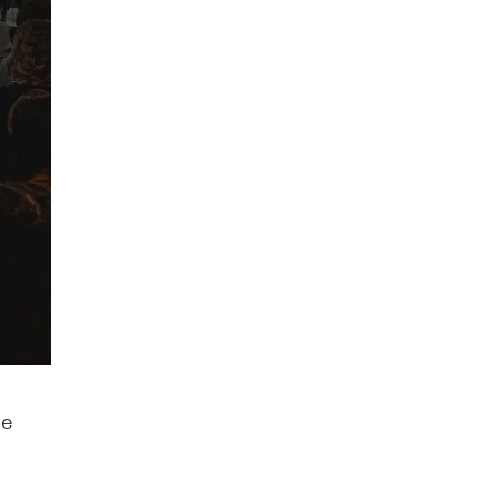
Академик РАН предупредил, что
ChatGPT отучит школьников думать
1 ИЮНЯ /
ШКОЛЬНИКИ
ые