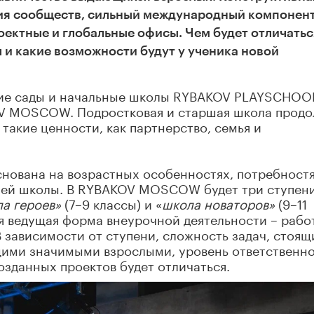
ия сообществ, сильный международный компонент
оектные и глобальные офисы. Чем будет отличатьс
 какие возможности будут у ученика новой
кие сады и начальные школы RYBAKOV PLAYSCHOO
V MOSCOW. Подростковая и старшая школа продо
такие ценности, как партнерство, семья и
нована на возрастных особенностях, потребностя
шей школы. В RYBAKOV MOSCOW будет три ступени
а героев»
(7–9 классы) и «
школа новаторов»
(9–11
оя ведущая форма внеурочной деятельности – рабо
В зависимости от ступени, сложность задач, стоящ
ими значимыми взрослыми, уровень ответственн
озданных проектов будет отличаться.