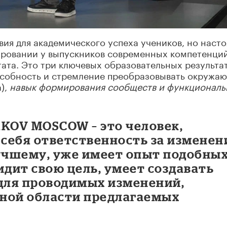
я для академического успеха учеников, но наст
ровании у выпускников современных компетенций
ата. Это три ключевых образовательных результат
особность и стремление преобразовывать окружа
),
навык формирования сообществ и функциональ
KOV MOSCOW – это человек,
 себя ответственность за изменен
учшему, уже имеет опыт подобны
идит свою цель, умеет создавать
 для проводимых изменений,
ной области предлагаемых