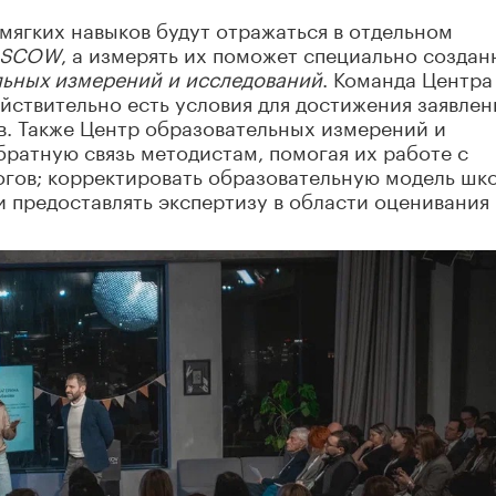
мягких навыков будут отражаться в отдельном
MOSCOW
, а измерять их поможет специально создан
льных измерений и исследований
. Команда Центра
ействительно есть условия для достижения заявле
в. Также Центр образовательных измерений и
братную связь методистам, помогая их работе с
гов; корректировать образовательную модель шк
 предоставлять экспертизу в области оценивания