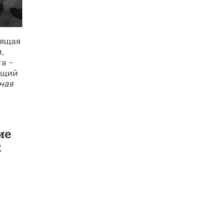
Рособрнадзор ответил на жалобы
школьников на ошибки в ЕГЭ по
русскому
оящая
8 ИЮНЯ /
ЕГЭ И ОГЭ
,
а –
Школа «СКОЛКА» и Госкорпорация
«Росатом» подписали соглашение о
ющий
сотрудничестве
ная
8 ИЮНЯ /
ОБРАЗОВАТЕЛЬНАЯ ПОЛИТИКА
Депутаты призвали не отклонять
дипломы только из-за не пройденного
антиплагиата
5 ИЮНЯ /
ЧТО ПРОИСХОДИТ?
ие
х
Минпросвещения просят добавить в
школьные учебники примеры женщин-
инженеров
5 ИЮНЯ /
УЧЕБНИКИ
Уличенный в списывании школьник
вернул себе призовое место на
олимпиаде через суд