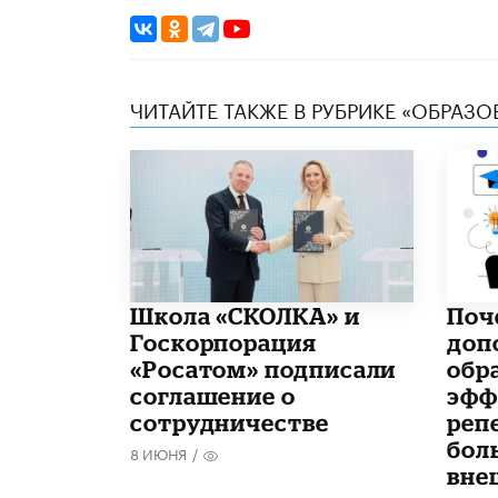
ЧИТАЙТЕ ТАКЖЕ В РУБРИКЕ «ОБРАЗ
Школа «СКОЛКА» и
​По
Госкорпорация
доп
«Росатом» подписали
обр
соглашение о
эфф
сотрудничестве
реп
бол
8 ИЮНЯ
/
вне