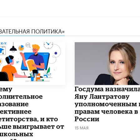
ОВАТЕЛЬНАЯ ПОЛИТИКА»
чему
Госдума назначил
олнительное
Яну Лантратову
азование
уполномоченным 
ективнее
правам человека в
етиторства, и кто
России
ьше выигрывает от
15 МАЯ
школьных