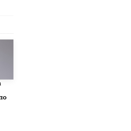
Академик РАН предупредил, что
ChatGPT отучит школьников думать
1 ИЮНЯ /
ШКОЛЬНИКИ
а
по