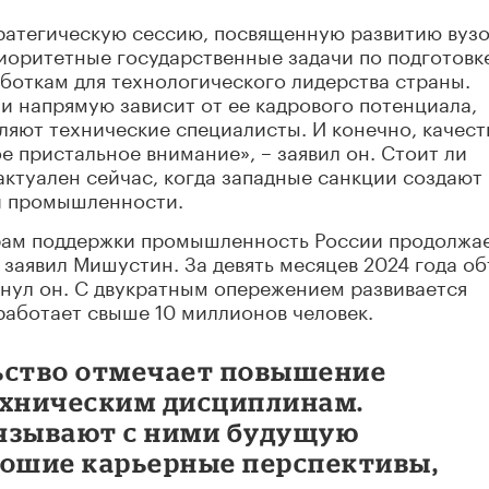
ратегическую сессию, посвященную развитию вузо
иоритетные государственные задачи по подготовк
боткам для технологического лидерства страны.
и напрямую зависит от ее кадрового потенциала,
яют технические специалисты. И конечно, качест
е пристальное внимание», – заявил он. Стоит ли
актуален сейчас, когда западные санкции создают
й промышленности.
рам поддержки промышленность России продолжа
заявил Мишустин. За девять месяцев 2024 года о
кнул он. С двукратным опережением развивается
работает свыше 10 миллионов человек.
ьство отмечает повышение
ехническим дисциплинам.
вязывают с ними будущую
рошие карьерные перспективы,