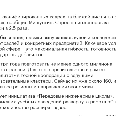
 квалифицированных кадрах на ближайшие пять л
век, сообщил Мишустин. Спрос на инженеров за
и в 2,5 раза.
обы знания, навыки выпускников вузов и колледжей
отраслей и конкретных предприятий. Ключевое ус
й сфере – это максимальная гибкость, готовность
артов, добавил он.
три года подготовить не менее одного миллиона
х отраслей. Для этого правительство в рамках
литет» в тесной кооперации с ведущими
зовательные кластеры. Сейчас их уже около 160, 
и все регионы и направления экономики.
ует инициатива «Передовые инженерные школы»,
высших учебных заведений развернута работа 50 
х количество расширят вдвое.
верситеты, реализуем программу «Приоритет-2030