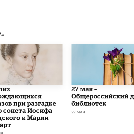
А»
лиз
​27 мая –
ождающихся
Общероссийский д
азов при разгадке
библиотек
го сонета Иосифа
27 МАЯ
дского к Марии
арт
НЯ