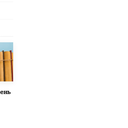
Академик РАН предупредил, что
ChatGPT отучит школьников думать
1 ИЮНЯ /
ШКОЛЬНИКИ
ень