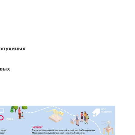
Лопухиных
евых