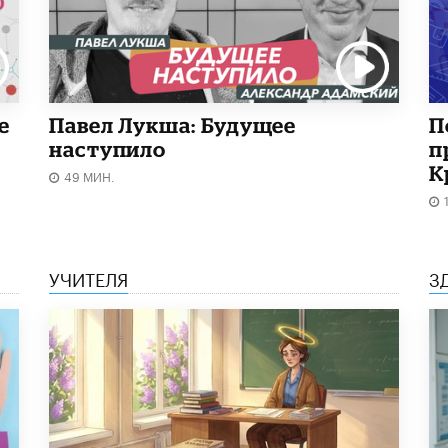
е
Павел Лукша: Будущее
П
наступило
п
К
49 МИН.
УЧИТЕЛЯ
З