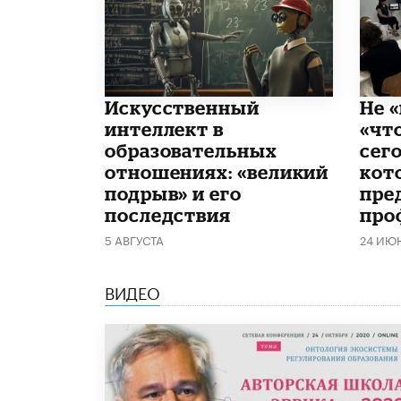
​Искусственный
Не «
интеллект в
«чт
образовательных
сего
отношениях: «великий
кот
подрыв» и его
пре
последствия
про
5 АВГУСТА
24 ИЮ
ВИДЕО