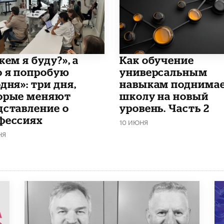
кем я буду?», а
​Как обучение
о я попробую
универсальным
дня»: три дня,
навыкам поднима
орые меняют
школу на новый
дставление о
уровень. Часть 2
фессиях
10 ИЮНЯ
НЯ