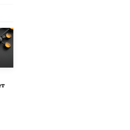
Рособрнадзор ответил на жалобы
школьников на ошибки в ЕГЭ по
русскому
8 ИЮНЯ /
ЕГЭ И ОГЭ
Школа «СКОЛКА» и Госкорпорация
«Росатом» подписали соглашение о
сотрудничестве
8 ИЮНЯ /
ОБРАЗОВАТЕЛЬНАЯ ПОЛИТИКА
Депутаты призвали не отклонять
дипломы только из-за не пройденного
антиплагиата
5 ИЮНЯ /
ЧТО ПРОИСХОДИТ?
ет
Минпросвещения просят добавить в
школьные учебники примеры женщин-
инженеров
5 ИЮНЯ /
УЧЕБНИКИ
Уличенный в списывании школьник
вернул себе призовое место на
олимпиаде через суд