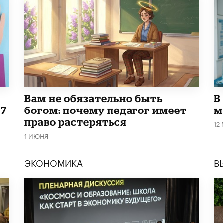
​Вам не обязательно быть
В
27
богом: почему педагог имеет
м
право растеряться
12
1 ИЮНЯ
ЭКОНОМИКА
В