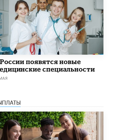
Академик РАН предупредил, что
ChatGPT отучит школьников думать
1 ИЮНЯ /
ШКОЛЬНИКИ
 России появятся новые
едицинские специальности
 МАЯ
ЫПЛАТЫ