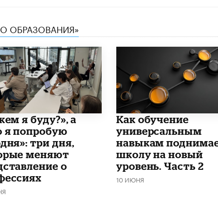
ТВО ОБРАЗОВАНИЯ»
кем я буду?», а
​Как обучение
о я попробую
универсальным
дня»: три дня,
навыкам поднима
орые меняют
школу на новый
дставление о
уровень. Часть 2
фессиях
10 ИЮНЯ
НЯ