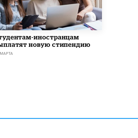
тудентам-иностранцам
ыплатят новую стипендию
 МАРТА