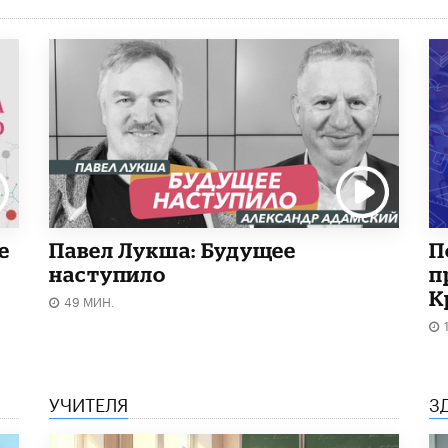
е
Павел Лукша: Будущее
П
наступило
п
К
49 МИН.
УЧИТЕЛЯ
З