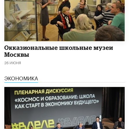
​Окказиональные школьные музеи
Москвы
26 ИЮНЯ
ЭКОНОМИКА