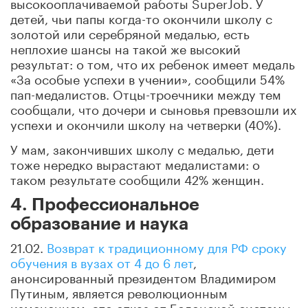
высокооплачиваемой работы SuperJob. У
детей, чьи папы когда-то окончили школу с
золотой или серебряной медалью, есть
неплохие шансы на такой же высокий
результат: о том, что их ребенок имеет медаль
«За особые успехи в учении», сообщили 54%
пап-медалистов. Отцы-троечники между тем
сообщали, что дочери и сыновья превзошли их
успехи и окончили школу на четверки (40%).
У мам, закончивших школу с медалью, дети
тоже нередко вырастают медалистами: о
таком результате сообщили 42% женщин.
4. Профессиональное
образование и наука
21.02.
Возврат к традиционному для РФ сроку
обучения в вузах от 4 до 6 лет
,
анонсированный президентом Владимиром
Путиным, является революционным
изменением, это отказ от Болонской системы,