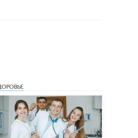
Рособрнадзор ответил на жалобы
школьников на ошибки в ЕГЭ по
русскому
8 ИЮНЯ /
ЕГЭ И ОГЭ
Школа «СКОЛКА» и Госкорпорация
«Росатом» подписали соглашение о
сотрудничестве
8 ИЮНЯ /
ОБРАЗОВАТЕЛЬНАЯ ПОЛИТИКА
Депутаты призвали не отклонять
дипломы только из-за не пройденного
антиплагиата
5 ИЮНЯ /
ЧТО ПРОИСХОДИТ?
ДОРОВЬЕ
Минпросвещения просят добавить в
школьные учебники примеры женщин-
инженеров
5 ИЮНЯ /
УЧЕБНИКИ
Уличенный в списывании школьник
вернул себе призовое место на
олимпиаде через суд