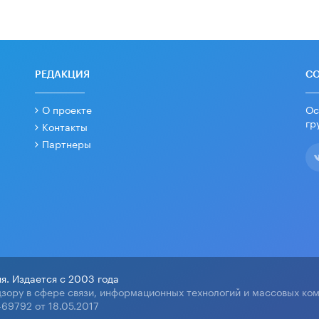
РЕДАКЦИЯ
С
О проекте
Ос
гр
Контакты
Партнеры
я. Издается с 2003 года
зору в сфере связи, информационных технологий и массовых ко
69792 от 18.05.2017