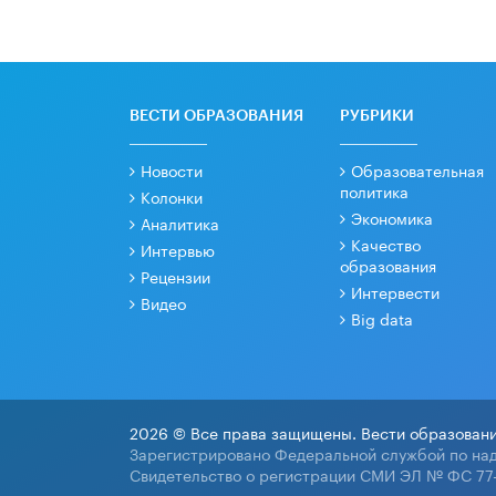
ВЕСТИ ОБРАЗОВАНИЯ
РУБРИКИ
Новости
Образовательная
политика
Колонки
Экономика
Аналитика
Качество
Интервью
образования
Рецензии
Интервести
Видео
Big data
2026 © Все права защищены. Вести образовани
Зарегистрировано Федеральной службой по над
Свидетельство о регистрации СМИ ЭЛ № ФС 77-