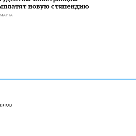
ыплатят новую стипендию
Академик РАН предупредил, что
ChatGPT отучит школьников думать
 МАРТА
1 ИЮНЯ /
ШКОЛЬНИКИ
алов