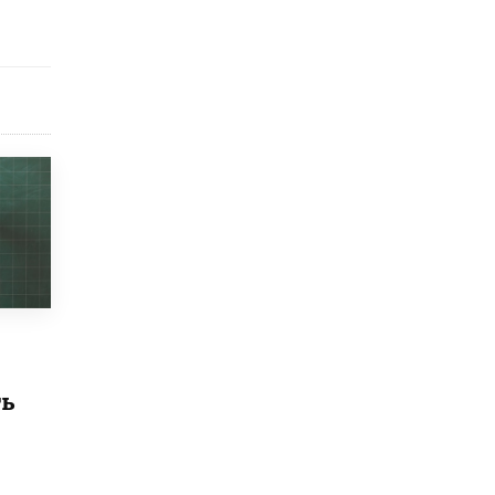
исторические объекты
11 ИЮНЯ /
ГОРОДСКОЕ ОБРАЗОВАНИЕ
​Почти 50 новых объектов образования
открыли в этом учебном году в Москве
10 ИЮНЯ /
ГОРОДСКОЕ ОБРАЗОВАНИЕ
Госдума приняла закон о детских SIM-
картах
10 ИЮНЯ /
ДЕТИ
Глава СПЧ предложил вернуть в школы
устные переходные экзамены
9 ИЮНЯ /
КАЧЕСТВО ОБРАЗОВАНИЯ
​Объединяя дошкольный мир
8 ИЮНЯ /
АНОНС
ть
«Сколково» и ГК «Просвещение»
анонсировали запуск акселератора
технологических решений для всех
уровней образования
8 ИЮНЯ /
ЧТО ПРОИСХОДИТ?