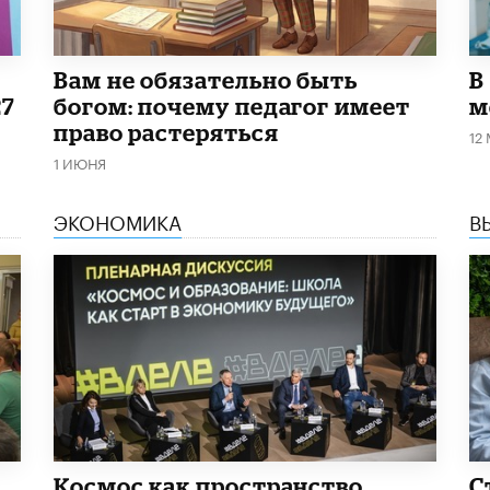
​Вам не обязательно быть
В
27
богом: почему педагог имеет
м
право растеряться
12
1 ИЮНЯ
ЭКОНОМИКА
В
Космос как пространство
С