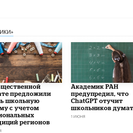
НИКИ»
бщественной
Академик РАН
ате предложили
предупредил, что
ь школьную
ChatGPT отучит
му с учетом
школьников дума
иональных
1 ИЮНЯ
диций регионов
Я