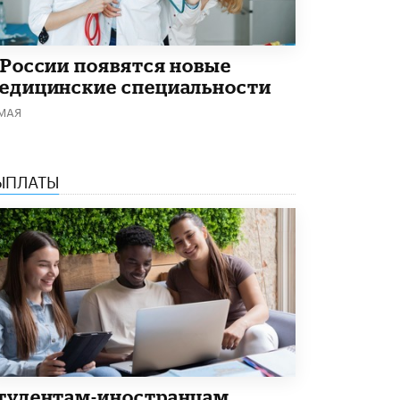
5 ИЮНЯ /
ЧТО ПРОИСХОДИТ?
«Евгений Онегин» станет обязательным
для повторения в 10–11-х классах
 России появятся новые
4 ИЮНЯ /
КАЧЕСТВО ОБРАЗОВАНИЯ
едицинские специальности
 МАЯ
В Общественной палате предложили
шить школьную форму с учетом
национальных традиций регионов
4 ИЮНЯ /
ШКОЛЬНИКИ
ЫПЛАТЫ
В Госдуме предложили ввести онлайн-
формат для апелляций ЕГЭ
3 ИЮНЯ /
ЕГЭ И ОГЭ
​Яндекс выпустил бесплатный курс по
защите от ИИ-мошенничества
2 ИЮНЯ /
BIG DATA
В России начнут применять новые
подходы к разрешению конфликтов в
школах
2 ИЮНЯ /
ПОДРОСТКИ
тудентам-иностранцам