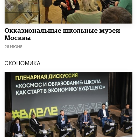
​Окказиональные школьные музеи
Москвы
26 ИЮНЯ
ЭКОНОМИКА