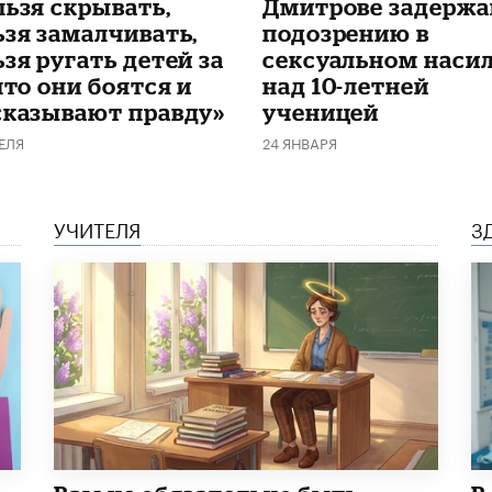
льзя скрывать,
Дмитрове задержа
ьзя замалчивать,
подозрению в
зя ругать детей за
сексуальном наси
что они боятся и
над 10-летней
сказывают правду»
ученицей
ЕЛЯ
24 ЯНВАРЯ
УЧИТЕЛЯ
З