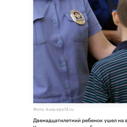
Фото: kusa.eps74.ru
Двенадцатилетний ребенок ушел на в