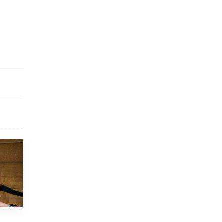
открыли в этом учебном году в Москве
10 ИЮНЯ /
ГОРОДСКОЕ ОБРАЗОВАНИЕ
Госдума приняла закон о детских SIM-
картах
10 ИЮНЯ /
ДЕТИ
Глава СПЧ предложил вернуть в школы
устные переходные экзамены
9 ИЮНЯ /
КАЧЕСТВО ОБРАЗОВАНИЯ
​Объединяя дошкольный мир
8 ИЮНЯ /
АНОНС
«Сколково» и ГК «Просвещение»
анонсировали запуск акселератора
технологических решений для всех
уровней образования
8 ИЮНЯ /
ЧТО ПРОИСХОДИТ?
Рособрнадзор ответил на жалобы
школьников на ошибки в ЕГЭ по
русскому