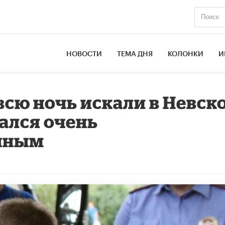
НОВОСТИ
ТЕМА ДНЯ
КОЛОНКИ
И
сю ночь искали в Невск
зался очень
нным