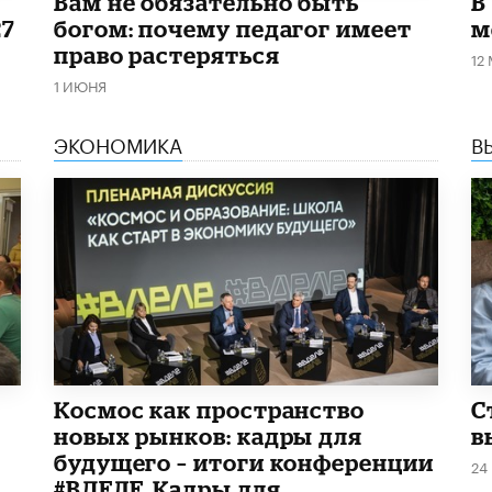
​Вам не обязательно быть
В
27
богом: почему педагог имеет
м
право растеряться
12
1 ИЮНЯ
ЭКОНОМИКА
В
Космос как пространство
С
новых рынков: кадры для
в
будущего – итоги конференции
24
#ВДЕЛЕ_Кадры для