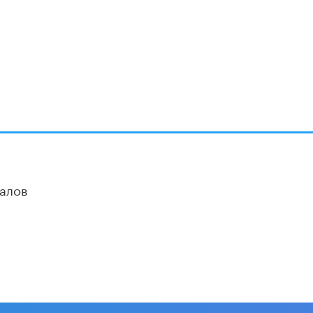
В Минобрнауки рассказали о новых
правилах приема в аспирантуру
1 ИЮНЯ /
КАЧЕСТВО ОБРАЗОВАНИЯ
алов