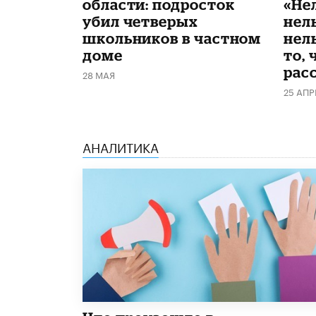
области: подросток
«Не
убил четверых
нел
школьников в частном
нель
доме
то, 
рас
28 МАЯ
25 АПР
АНАЛИТИКА