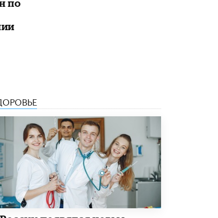
н по
8 ИЮНЯ /
ЕГЭ И ОГЭ
Школа «СКОЛКА» и Госкорпорация
лии
«Росатом» подписали соглашение о
сотрудничестве
8 ИЮНЯ /
ОБРАЗОВАТЕЛЬНАЯ ПОЛИТИКА
Депутаты призвали не отклонять
дипломы только из-за не пройденного
антиплагиата
5 ИЮНЯ /
ЧТО ПРОИСХОДИТ?
ДОРОВЬЕ
Минпросвещения просят добавить в
школьные учебники примеры женщин-
инженеров
5 ИЮНЯ /
УЧЕБНИКИ
Уличенный в списывании школьник
вернул себе призовое место на
олимпиаде через суд
5 ИЮНЯ /
ЧТО ПРОИСХОДИТ?
«Евгений Онегин» станет обязательным
для повторения в 10–11-х классах