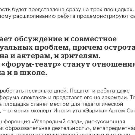
ость будет представлена сразу на трех площадках.
ьному расшколиванию ребята продемонстрируют с
ает обсуждение и совместное
уальных проблем, причем острот
а и актерам, и зрителям.
 «форум-театр» станут отношени
а и в школе.
работать несколько дней. Педагог и ребята даже
форума спектакль и представят его на закрытии. Т
на площадка станет местом для педагогической
 – отметил эксперт Института «Эврика» Артем Са
онференция «Углеродный след», дискуссионная
ак образовательная деятельность», метапредметна
онов, практика продуктивной прогулки и многое