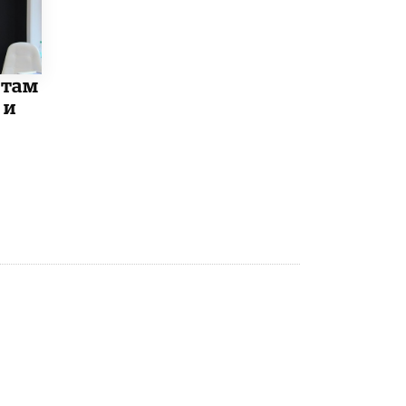
Рособрнадзор ответил на жалобы
школьников на ошибки в ЕГЭ по
русскому
8 ИЮНЯ /
ЕГЭ И ОГЭ
отам
 и
Школа «СКОЛКА» и Госкорпорация
«Росатом» подписали соглашение о
сотрудничестве
8 ИЮНЯ /
ОБРАЗОВАТЕЛЬНАЯ ПОЛИТИКА
Депутаты призвали не отклонять
дипломы только из-за не пройденного
антиплагиата
5 ИЮНЯ /
ЧТО ПРОИСХОДИТ?
Минпросвещения просят добавить в
школьные учебники примеры женщин-
инженеров
5 ИЮНЯ /
УЧЕБНИКИ
Уличенный в списывании школьник
вернул себе призовое место на
олимпиаде через суд