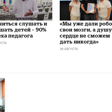
читься слушать и
«Мы уже дали роб
шать детей – 90%
свои мозги, а душу
еха педагога
сердце не сможем
дать никогда»
УСТА
26 АВГУСТА