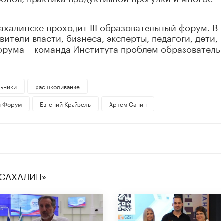
халинске проходит III образовательный форум. В
тели власти, бизнеса, эксперты, педагоги, дети,
орума – команда Института проблем образовател
ьники
расшколивание
й Форум
Евгений Крайзель
Артем Санин
 САХАЛИН»