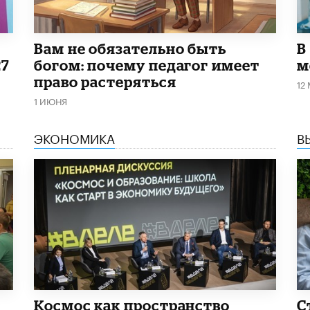
​Вам не обязательно быть
В
27
богом: почему педагог имеет
м
право растеряться
12
1 ИЮНЯ
ЭКОНОМИКА
В
Космос как пространство
С