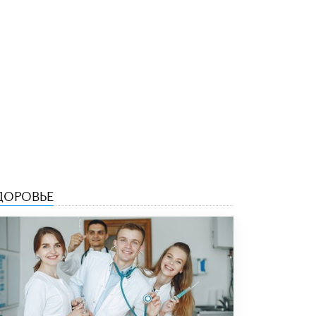
5 ИЮНЯ /
ЧТО ПРОИСХОДИТ?
«Евгений Онегин» станет обязательным
для повторения в 10–11-х классах
4 ИЮНЯ /
КАЧЕСТВО ОБРАЗОВАНИЯ
В Общественной палате предложили
шить школьную форму с учетом
национальных традиций регионов
4 ИЮНЯ /
ШКОЛЬНИКИ
В Госдуме предложили ввести онлайн-
формат для апелляций ЕГЭ
3 ИЮНЯ /
ЕГЭ И ОГЭ
ДОРОВЬЕ
​Яндекс выпустил бесплатный курс по
защите от ИИ-мошенничества
2 ИЮНЯ /
BIG DATA
В России начнут применять новые
подходы к разрешению конфликтов в
школах
2 ИЮНЯ /
ПОДРОСТКИ