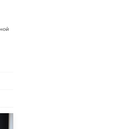
исторические объекты
11 ИЮНЯ /
ГОРОДСКОЕ ОБРАЗОВАНИЕ
​Почти 50 новых объектов образования
открыли в этом учебном году в Москве
ьной
10 ИЮНЯ /
ГОРОДСКОЕ ОБРАЗОВАНИЕ
Госдума приняла закон о детских SIM-
картах
10 ИЮНЯ /
ДЕТИ
Глава СПЧ предложил вернуть в школы
устные переходные экзамены
9 ИЮНЯ /
КАЧЕСТВО ОБРАЗОВАНИЯ
​Объединяя дошкольный мир
8 ИЮНЯ /
АНОНС
«Сколково» и ГК «Просвещение»
анонсировали запуск акселератора
технологических решений для всех
уровней образования
8 ИЮНЯ /
ЧТО ПРОИСХОДИТ?