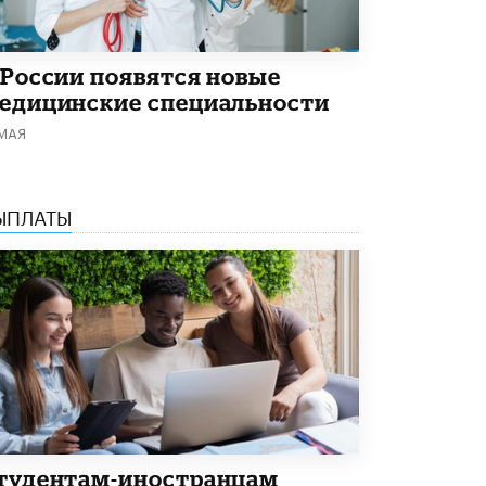
Академик РАН предупредил, что
ChatGPT отучит школьников думать
1 ИЮНЯ /
ШКОЛЬНИКИ
 России появятся новые
едицинские специальности
 МАЯ
ЫПЛАТЫ
тудентам-иностранцам