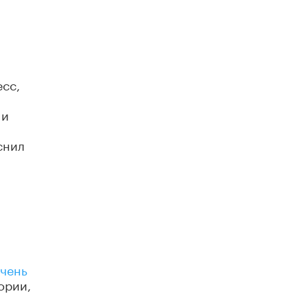
В Минобрнауки рассказали о новых
правилах приема в аспирантуру
1 ИЮНЯ /
КАЧЕСТВО ОБРАЗОВАНИЯ
сс,
 и
снил
чень
ории,