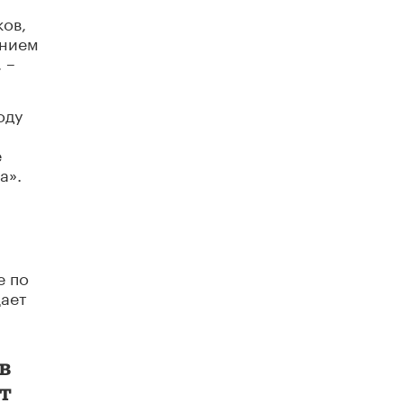
ков,
ением
 –
оду
е
а».
е по
щает
в
рт