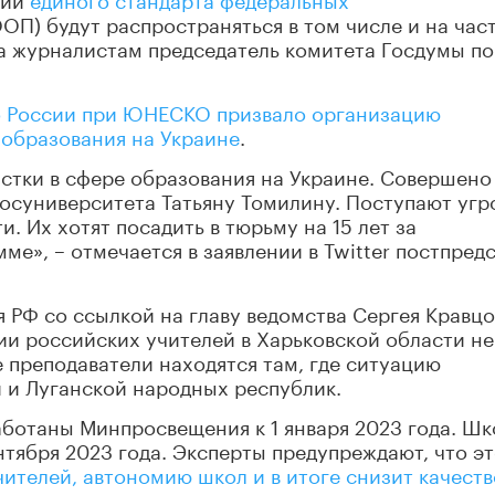
ОП) будут распространяться в том числе и на час
а журналистам председатель комитета Госдумы по
о России при ЮНЕСКО призвало организацию
 образования на Украине
.
тки в сфере образования на Украине. Совершено
осуниверситета Татьяну Томилину. Поступают угр
и. Их хотят посадить в тюрьму на 15 лет за
е», – отмечается в заявлении в Twitter постпред
РФ со ссылкой на главу ведомства Сергея Кравцо
ии российских учителей в Харьковской области не
е преподаватели находятся там, где ситуацию
 и Луганской народных республик.
аботаны Минпросвещения к 1 января 2023 года. Ш
нтября 2023 года. Эксперты предупреждают, что э
ителей, автономию школ и в итоге снизит качеств