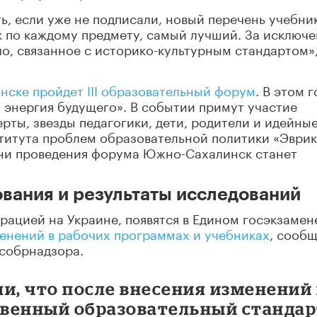
ь, если уже не подписали, новый перечень учебни
к по каждому предмету, самый лучший. За исключ
о, связанное с историко-культурным стандартом»,
ске пройдет III образовательный форум
. В этом г
 энергия будущего». В событии примут участие
ерты, звезды педагогики, дети, родители и идейны
титута проблем образовательной политики «Эврик
дни проведения форума Южно-Сахалинск станет
ования и результаты исследований
ерацией на Украине, появятся в Едином госэкзамен
енений в рабочих программах и учебниках
, сооб
особрнадзора.
и, что после внесения изменений 
венный образовательный станда