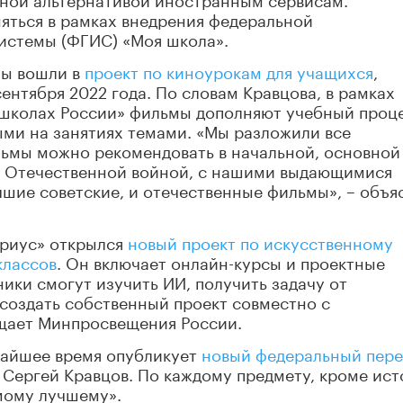
яться в рамках внедрения федеральной
истемы (ФГИС) «Моя школа».
мы вошли в
проект по киноурокам для учащихся
,
ентября 2022 года. По словам Кравцова, в рамках
 школах России» фильмы дополняют учебный проце
ыми на занятиях темами. «Мы разложили все
льмы можно рекомендовать в начальной, основной
й Отечественной войной, с нашими выдающимися
шие советские, и отечественные фильмы», – объя
ириус» открылся
новый проект по искусственному
классов
. Он включает онлайн-курсы и проектные
ики смогут изучить ИИ, получить задачу от
создать собственный проект совместно с
щает Минпросвещения России.
жайшее время опубликует
новый федеральный пере
 Сергей Кравцов. По каждому предмету, кроме ист
мому лучшему».