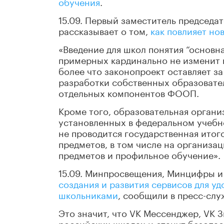
обучения
.
15.09. Первый заместитель председ
рассказывает о том,
как повлияет но
«Введение для школ понятия “основ
примерных кардинально не изменит п
более что законопроект оставляет 
разработки собственных образовате
отдельных компонентов ФООП.
Кроме того, образовательная органи
установленных в федеральном учебн
не проводится государственная итого
предметов, в том числе на организа
предметов и профильное обучение».
15.09. Минпросвещения, Минцифры и
создания и развития сервисов для у
школьниками
, сообщили в пресс-слу
Это значит, что VK Мессенджер, VK З
российских школах и станут безопа