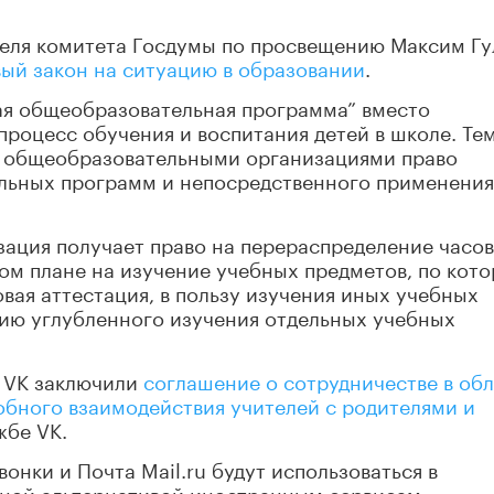
ателя комитета Госдумы по просвещению Максим Г
вый закон на ситуацию в образовании
.
ная общеобразовательная программа” вместо
роцесс обучения и воспитания детей в школе. Те
за общеобразовательными организациями право
льных программ и непосредственного применения
зация получает право на перераспределение часов
ом плане на изучение учебных предметов, по кот
вая аттестация, в пользу изучения иных учебных
цию углубленного изучения отдельных учебных
 VK заключили
соглашение о сотрудничестве в об
добного взаимодействия учителей с родителями и
жбе VK.
вонки и Почта Mail.ru будут использоваться в
сной альтернативой иностранным сервисам.