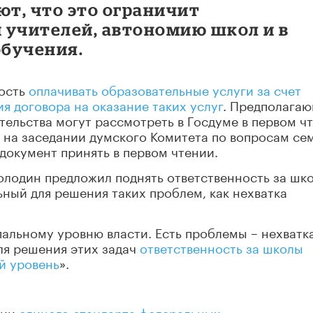
т, что это ограничит
 учителей, автономию школ и в
обучения.
ность
оплачивать образовательные услуги за счет
я договора на оказание таких услуг
. Предполага
тельства могут рассмотреть в Госдуме в первом ч
о на заседании думского Комитета по вопросам се
документ принять в первом чтении.
Володин предложил поднять ответственность за шк
ный для решения таких проблем, как нехватка
альному уровню власти. Есть проблемы – нехватк
ля решения этих задач
ответственность за школы
й уровень
».
нии
единого стандарта федеральных