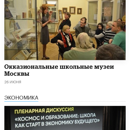
​Окказиональные школьные музеи
Москвы
26 ИЮНЯ
ЭКОНОМИКА