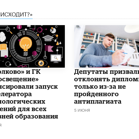
ОИСХОДИТ?»
олково» и ГК
Депутаты призвал
освещение»
отклонять дипло
нсировали запуск
только из-за не
елератора
пройденного
нологических
антиплагиата
ений для всех
5 ИЮНЯ
вней образования
Я