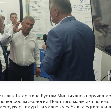
е глава Татарстана Рустам Минниханов поручил м
по вопросам экологии 11-летнего мальчика по име
менеджер Тимур Нагуманов у себя в telegram-кана