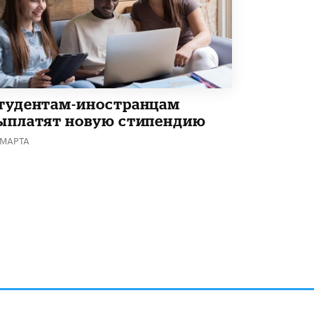
В Минобрнауки рассказали о новых
правилах приема в аспирантуру
1 ИЮНЯ /
КАЧЕСТВО ОБРАЗОВАНИЯ
тудентам-иностранцам
ыплатят новую стипендию
 МАРТА