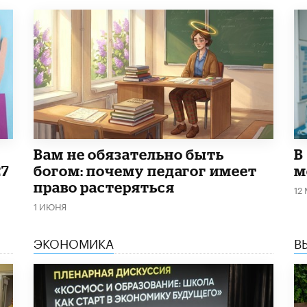
​Вам не обязательно быть
В
27
богом: почему педагог имеет
м
право растеряться
12
1 ИЮНЯ
ЭКОНОМИКА
В