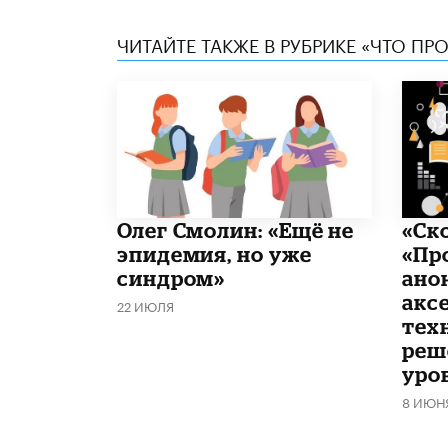
ЧИТАЙТЕ ТАКЖЕ В РУБРИКЕ «ЧТО ПР
​Олег Смолин: «Ещё не
«Ск
эпидемия, но уже
«Пр
синдром»
ано
акс
22 ИЮЛЯ
тех
реш
уро
8 ИЮН