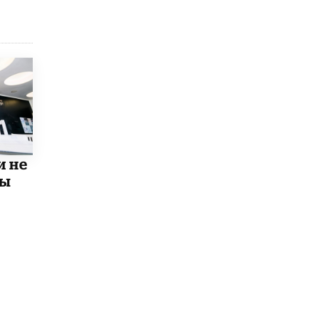
открыли в этом учебном году в Москве
10 ИЮНЯ /
ГОРОДСКОЕ ОБРАЗОВАНИЕ
Госдума приняла закон о детских SIM-
картах
10 ИЮНЯ /
ДЕТИ
Глава СПЧ предложил вернуть в школы
устные переходные экзамены
9 ИЮНЯ /
КАЧЕСТВО ОБРАЗОВАНИЯ
и не
​Объединяя дошкольный мир
8 ИЮНЯ /
АНОНС
мы
«Сколково» и ГК «Просвещение»
анонсировали запуск акселератора
технологических решений для всех
уровней образования
8 ИЮНЯ /
ЧТО ПРОИСХОДИТ?
Рособрнадзор ответил на жалобы
школьников на ошибки в ЕГЭ по
русскому