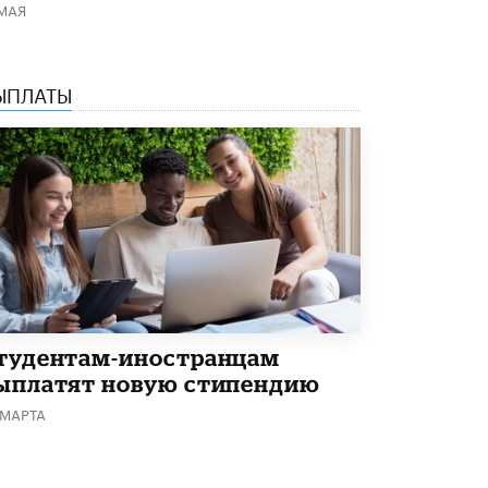
 МАЯ
Академик РАН предупредил, что
ChatGPT отучит школьников думать
1 ИЮНЯ /
ШКОЛЬНИКИ
ЫПЛАТЫ
тудентам-иностранцам
ыплатят новую стипендию
 МАРТА