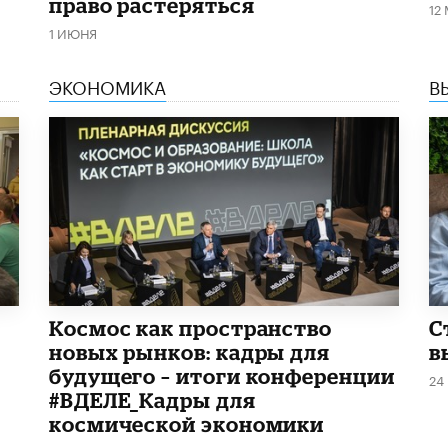
право растеряться
12
1 ИЮНЯ
ЭКОНОМИКА
В
Космос как пространство
С
новых рынков: кадры для
в
будущего – итоги конференции
24
#ВДЕЛЕ_Кадры для
космической экономики