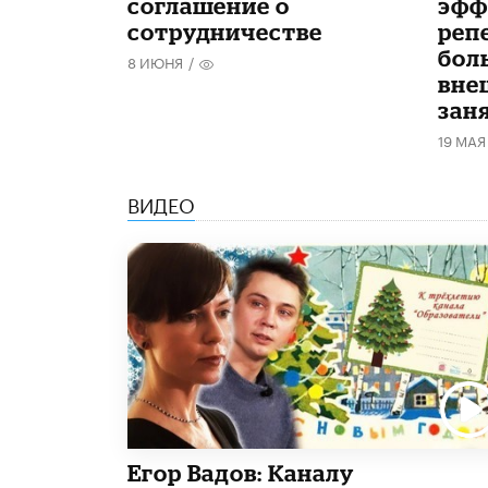
соглашение о
эфф
сотрудничестве
реп
бол
8 ИЮНЯ
/
вне
зан
19 МАЯ
ВИДЕО
Егор Вадов: Каналу