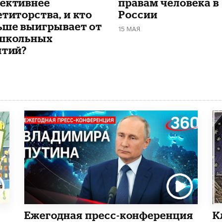
ективнее
правам человека в
етиторства, и кто
России
ьше выигрывает от
15 МАЯ
школьных
ятий?
Ежегодная пресс-конференция
К