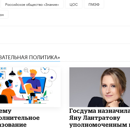
Российское общество «Знание»
ЦОС
ПМЭФ
он
ОВАТЕЛЬНАЯ ПОЛИТИКА»
чему
Госдума назначил
олнительное
Яну Лантратову
азование
уполномоченным 