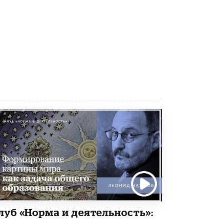
Рособрнадзор ответил на жалобы
школьников на ошибки в ЕГЭ по
русскому
8 ИЮНЯ /
ЕГЭ И ОГЭ
Школа «СКОЛКА» и Госкорпорация
«Росатом» подписали соглашение о
сотрудничестве
8 ИЮНЯ /
ОБРАЗОВАТЕЛЬНАЯ ПОЛИТИКА
Депутаты призвали не отклонять
дипломы только из-за не пройденного
антиплагиата
5 ИЮНЯ /
ЧТО ПРОИСХОДИТ?
Минпросвещения просят добавить в
школьные учебники примеры женщин-
инженеров
5 ИЮНЯ /
УЧЕБНИКИ
Уличенный в списывании школьник
вернул себе призовое место на
луб «Норма и деятельность»:
олимпиаде через суд