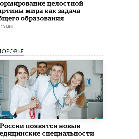
5 ИЮНЯ /
ЧТО ПРОИСХОДИТ?
ормирование целостной
артины мира как задача
«Евгений Онегин» станет обязательным
бщего образования
для повторения в 10–11-х классах
4 ИЮНЯ /
КАЧЕСТВО ОБРАЗОВАНИЯ
120 МИН.
В Общественной палате предложили
шить школьную форму с учетом
национальных традиций регионов
ДОРОВЬЕ
4 ИЮНЯ /
ШКОЛЬНИКИ
В Госдуме предложили ввести онлайн-
формат для апелляций ЕГЭ
3 ИЮНЯ /
ЕГЭ И ОГЭ
​Яндекс выпустил бесплатный курс по
защите от ИИ-мошенничества
2 ИЮНЯ /
BIG DATA
В России начнут применять новые
подходы к разрешению конфликтов в
 России появятся новые
школах
2 ИЮНЯ /
ПОДРОСТКИ
едицинские специальности