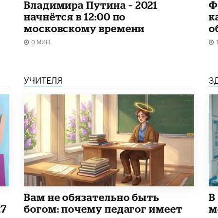
Владимира Путина – 2021
Ф
начнётся в 12:00 по
к
московскому времени
о
0 МИН.
УЧИТЕЛЯ
З
​Вам не обязательно быть
В
27
богом: почему педагог имеет
м