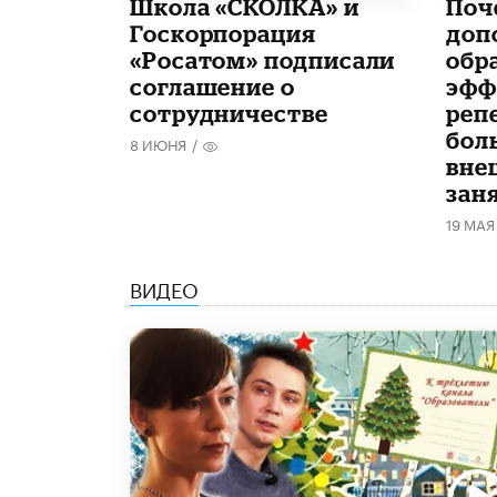
Школа «СКОЛКА» и
​По
Госкорпорация
доп
«Росатом» подписали
обр
соглашение о
эфф
сотрудничестве
реп
бол
8 ИЮНЯ
/
вне
зан
19 МАЯ
ВИДЕО