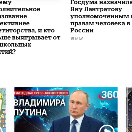
чему
Госдума назначил
олнительное
Яну Лантратову
азование
уполномоченным 
ективнее
правам человека в
етиторства, и кто
России
ьше выигрывает от
15 МАЯ
школьных
ятий?