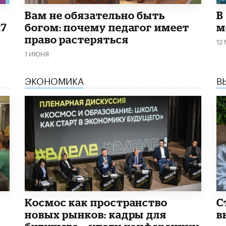
​Вам не обязательно быть
В
27
богом: почему педагог имеет
м
право растеряться
12
1 ИЮНЯ
ЭКОНОМИКА
В
Космос как пространство
С
новых рынков: кадры для
в