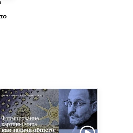
а
5 ИЮНЯ /
ЧТО ПРОИСХОДИТ?
по
Минпросвещения просят добавить в
школьные учебники примеры женщин-
инженеров
5 ИЮНЯ /
УЧЕБНИКИ
Уличенный в списывании школьник
вернул себе призовое место на
олимпиаде через суд
5 ИЮНЯ /
ЧТО ПРОИСХОДИТ?
«Евгений Онегин» станет обязательным
для повторения в 10–11-х классах
4 ИЮНЯ /
КАЧЕСТВО ОБРАЗОВАНИЯ
В Общественной палате предложили
шить школьную форму с учетом
национальных традиций регионов
4 ИЮНЯ /
ШКОЛЬНИКИ
В Госдуме предложили ввести онлайн-
формат для апелляций ЕГЭ