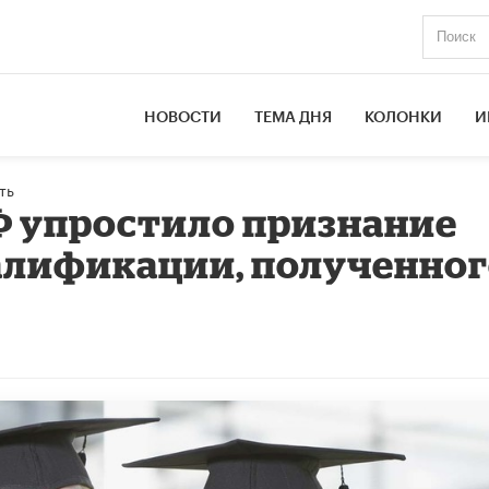
НОВОСТИ
ТЕМА ДНЯ
КОЛОНКИ
И
ть
Ф упростило признание
алификации, полученно