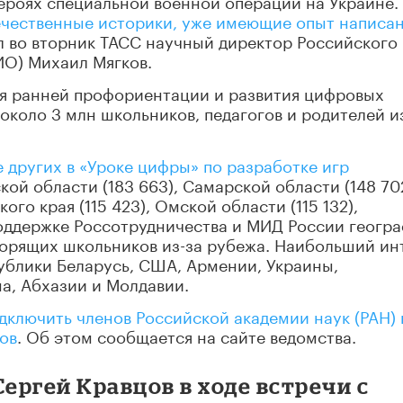
героях специальной военной операции на Украине.
ечественные историки, уже имеющие опыт написа
л во вторник ТАСС научный директор Российского
ИО) Михаил Мягков.
для ранней профориентации и развития цифровых
около 3 млн школьников, педагогов и родителей и
 других в «Уроке цифры» по разработке игр
ой области (183 663), Самарской области (148 702
ого края (115 423), Омской области (115 132),
поддержке Россотрудничества и МИД России геогр
ворящих школьников из-за рубежа. Наибольший ин
публики Беларусь, США, Армении, Украины,
а, Абхазии и Молдавии.
дключить членов Российской академии наук (РАН) 
ов
. Об этом сообщается на сайте ведомства.
ргей Кравцов в ходе встречи с