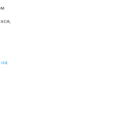
ом
Академик РАН предупредил, что
ChatGPT отучит школьников думать
1 ИЮНЯ /
ШКОЛЬНИКИ
хся,
х
 на