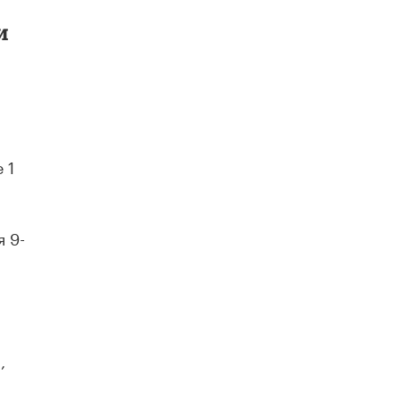
и
 1
 9-
и
,