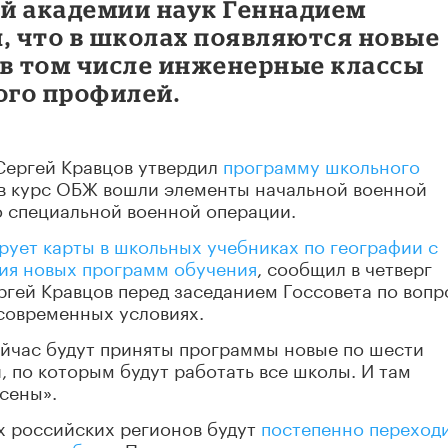
й академии наук Геннадием
 что в школах появляются новые
 в том числе инженерные классы
ого профилей.
Сергей Кравцов утвердил
программу школьного
де в курс ОБЖ вошли элементы начальной военной
 о специальной военной операции.
рует карты в школьных учебниках по географии с
ния новых программ обучения
, сообщил в четверг
ргей Кравцов перед заседанием Госсовета по воп
современных условиях.
сейчас будут приняты программы новые по шести
, по которым будут работать все школы. И там
сены».
ых российских регионов будут
постепенно переход