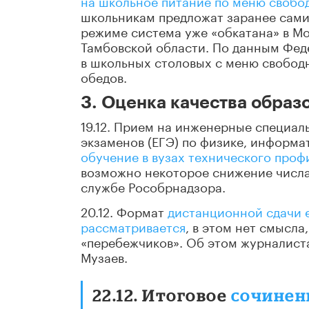
на школьное питание по меню свобо
школьникам предложат заранее самим
режиме система уже «обкатана» в Мо
Тамбовской области. По данным Фед
в школьных столовых с меню свобод
обедов.
3. Оценка качества образ
19.12. Прием на инженерные специал
экзаменов (ЕГЭ) по физике, информа
обучение в вузах технического проф
возможно некоторое снижение числа
службе Рособрнадзора.
20.12. Формат
дистанционной сдачи е
рассматривается
, в этом нет смысла
«перебежчиков». Об этом журналист
Музаев.
22.12. Итоговое
сочинени