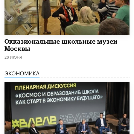
​Окказиональные школьные музеи
Москвы
26 ИЮНЯ
ЭКОНОМИКА